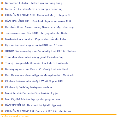
Napoli bán Lukaku, Chelsea mở cờ trong bụng
Messi tiễn biệt cha đẻ về nơi an nghỉ cuối cùng
CHUYỂN NHƯỢNG 10/8: Marmoush được phép ra đi
BẢN TIN SÁNG 10/8: Rashford nhận số áo mới ở M.U
Đổi chiến thuật, Alvarez mong Simeone xử đẹp như Pep
Torres muốn sớm đến PSG, nhượng nhà cho Rodri
Maldini tiết lộ lí do khiến Pep từ chối dẫn dắt Italia
Hậu vệ Premier League trở lại PSG sau 10 năm
XONG! Como mua hậu vệ đắt nhất lịch sử CLB từ Chelsea
Thua đau, Arsenal vỡ mộng giành Emirates Cup
Thủ tệ, Liverpool để thua trận thứ 2 dưới thời Iraola
Rodri quay xe, chọn Barca: Vố đau lịch sử của Real
Đón Guimaraes, Arsenal lập tức đàm phán bán Martinelli
Chelsea hỏi mua nhà vô địch World Cup và UCL
Chelsea bị đội bóng Malaysia cầm hòa
Mourinho chê Bernerdo Silva lười tập luyện
Man City 3-1 Atletico: Ngược dòng ngoạn mục
BẢN TIN TỐI 9/8: Rashford trở lại M.U tập luyện
CHUYỂN NHƯỢNG 9/8: Barca chi 120 triệu cho Alvarez