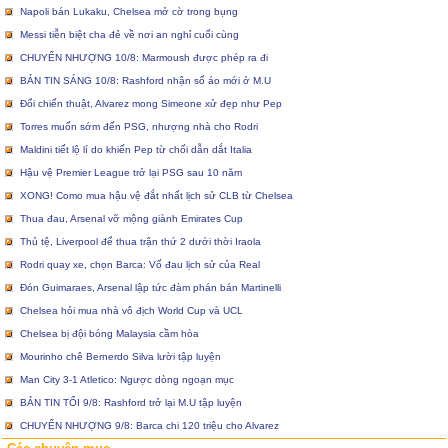
Napoli bán Lukaku, Chelsea mở cờ trong bụng
Messi tiễn biệt cha đẻ về nơi an nghỉ cuối cùng
CHUYỂN NHƯỢNG 10/8: Marmoush được phép ra đi
BẢN TIN SÁNG 10/8: Rashford nhận số áo mới ở M.U
Đổi chiến thuật, Alvarez mong Simeone xử đẹp như Pep
Torres muốn sớm đến PSG, nhượng nhà cho Rodri
Maldini tiết lộ lí do khiến Pep từ chối dẫn dắt Italia
Hậu vệ Premier League trở lại PSG sau 10 năm
XONG! Como mua hậu vệ đắt nhất lịch sử CLB từ Chelsea
Thua đau, Arsenal vỡ mộng giành Emirates Cup
Thủ tệ, Liverpool để thua trận thứ 2 dưới thời Iraola
Rodri quay xe, chọn Barca: Vố đau lịch sử của Real
Đón Guimaraes, Arsenal lập tức đàm phán bán Martinelli
Chelsea hỏi mua nhà vô địch World Cup và UCL
Chelsea bị đội bóng Malaysia cầm hòa
Mourinho chê Bernerdo Silva lười tập luyện
Man City 3-1 Atletico: Ngược dòng ngoạn mục
BẢN TIN TỐI 9/8: Rashford trở lại M.U tập luyện
CHUYỂN NHƯỢNG 9/8: Barca chi 120 triệu cho Alvarez