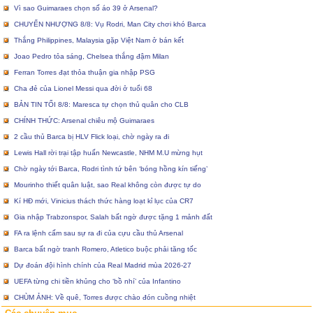
Vì sao Guimaraes chọn số áo 39 ở Arsenal?
CHUYỂN NHƯỢNG 8/8: Vụ Rodri, Man City chơi khó Barca
Thắng Philippines, Malaysia gặp Việt Nam ở bán kết
Joao Pedro tỏa sáng, Chelsea thắng đậm Milan
Ferran Torres đạt thỏa thuận gia nhập PSG
Cha đẻ của Lionel Messi qua đời ở tuổi 68
BẢN TIN TỐI 8/8: Maresca tự chọn thủ quân cho CLB
CHÍNH THỨC: Arsenal chiêu mộ Guimaraes
2 cầu thủ Barca bị HLV Flick loại, chờ ngày ra đi
Lewis Hall rời trại tập huấn Newcastle, NHM M.U mừng hụt
Chờ ngày tới Barca, Rodri tình tứ bên ‘bóng hồng kín tiếng’
Mourinho thiết quân luật, sao Real không còn được tự do
Kí HĐ mới, Vinicius thách thức hàng loạt kỉ lục của CR7
Gia nhập Trabzonspor, Salah bất ngờ được tặng 1 mảnh đất
FA ra lệnh cấm sau sự ra đi của cựu cầu thủ Arsenal
Barca bất ngờ tranh Romero, Atletico buộc phải tăng tốc
Dự đoán đội hình chính của Real Madrid mùa 2026-27
UEFA từng chi tiền khủng cho ‘bồ nhí’ của Infantino
CHÙM ẢNH: Về quê, Torres được chào đón cuồng nhiệt