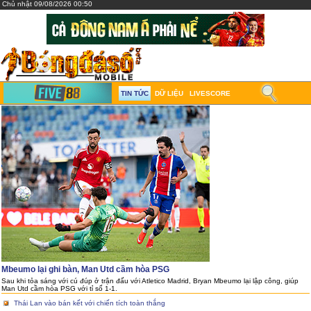
Chủ nhật 09/08/2026 00:50
TIN TỨC
DỮ LIỆU
LIVESCORE
Mbeumo lại ghi bàn, Man Utd cầm hòa PSG
Sau khi tỏa sáng với cú đúp ở trận đấu với Atletico Madrid, Bryan Mbeumo lại lập công, giúp
Man Utd cầm hòa PSG với tỉ số 1-1.
Thái Lan vào bán kết với chiến tích toàn thắng