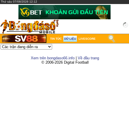
Thứ sáu 07/08/2026 12:12
TIN TỨC
DỮ LIỆU
LIVESCORE
Xem trên bongdaso66.info
|
Về đầu trang
© 2006-2026 Digital Football