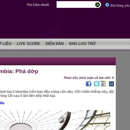
Tìm kiếm nhanh
Đội bóng yêu 
Ữ LIỆU
LIVE SCORE
DIỄN ĐÀN
KHO LƯU TRỮ
ombia: Phá dớp
Phản hồi, bình luận về bài viết: 0
ánh bại Colombia trên loạt đấu súng cân não. Với chiến thắng này, đội
g 1/8 sau 5 lần liên tiếp thất bại.
đấu