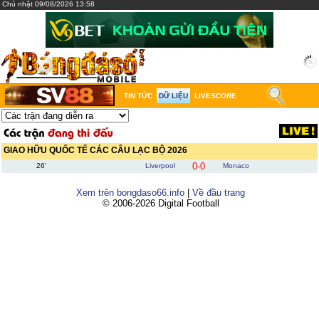
Chủ nhật 09/08/2026 13:58
TIN TỨC
DỮ LIỆU
LIVESCORE
GIAO HỮU QUỐC TẾ CÁC CÂU LẠC BỘ 2026
0-0
26'
Liverpool
Monaco
Xem trên bongdaso66.info
|
Về đầu trang
© 2006-2026 Digital Football