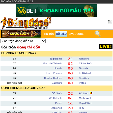
Thứ năm 06/08/2026 17:27
TIN TỨC
DỮ LIỆU
LIVESCORE
EUROPA LEAGUE 26-27
2-1
63'
Jagiellonia
Rangers
0-2
67'
Maccabi Tel-Aviv
CSKA Sofia
0-0
26'
Lincoln
Omonia
0-0
26'
Lech Poznan
KI Klaksvik
0-0
26'
Hradec Kralove
Besiktas
0-0
Hết hiệp một
Salzburg
Pafos
CONFERENCE LEAGUE 26-27
2-2
65'
FC Noah
FC Sion
0-1
71'
HJK Helsinki
Motherwell
1-1
68'
Paide
Rapid Wien
2-0
67'
Jablonec
RFS
0-3
Hết hiệp một
CFR Cluj
Tromso