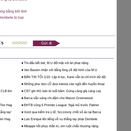
ông bằng trời tính
Dembele bị loại
5
Thi đấu bết bát, M.U đối mặt với án phạt nặng
Van Basten nhận xét đắng lòng về đội hình của M.U
BẢN TIN TỐI 1/10: Lập kỉ lục, Kane vẫn bị chỉ trích dữ dội
Những pha ‘dọn cỗ’ đưa Iniesta vào ngôi đền huyền thoại
2 CLB lớn
CR7 ghi 441 bàn từ tuổi băm: Gừng càng già càng cay
Barca sẵn sàng chi đậm cho Mason Greenwood
i Ten Hag
ĐHTB vòng 6 Premier League: Ngả mũ trước Palmer
ẳng tay’
Vượt qua kiểm tra y tế, Szczesny chốt số áo tại Barca
Ten Hag
Luis Enrique lên tiếng về vụ thẳng tay phạt Dembele
Mbappe hồi phục thần kì, em ruột chấn thương nặng