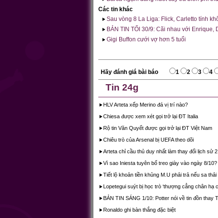
Các tin khác
Sau vòng 8 La Liga: Flick, Carletto tính kh
BẢN TIN TỐI 30/9: Cãi nhau với Enrique, 
Gigi Buffon cưới vợ hơn 5 tuổi
Hãy đánh giá bài báo
1
2
3
4
Tin 24g
HLV Arteta xếp Merino đá vị trí nào?
Chiesa được xem xét gọi trở lại ĐT Italia
Rộ tin Văn Quyết được gọi trở lại ĐT Việt Nam
Chiêu trò của Arsenal bị UEFA theo dõi
Arteta chỉ cầu thủ duy nhất làm thay đổi lịch sử 
Vì sao Iniesta tuyên bố treo giày vào ngày 8/10?
Tiết lộ khoản tiền khủng M.U phải trả nếu sa thả
Lopetegui suýt bị học trò ‘thượng cẳng chân hạ c
BẢN TIN SÁNG 1/10: Potter nói về tin đồn thay 
Ronaldo ghi bàn thắng đặc biệt