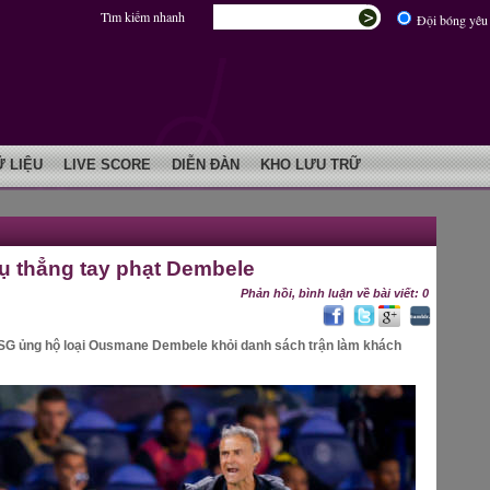
Tìm kiếm nhanh
Đội bóng yêu 
Ữ LIỆU
LIVE SCORE
DIỄN ĐÀN
KHO LƯU TRỮ
vụ thẳng tay phạt Dembele
Phản hồi, bình luận về bài viết: 0
SG ủng hộ loại Ousmane Dembele khỏi danh sách trận làm khách