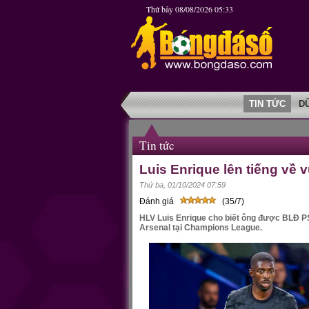
Thứ bảy 08/08/2026 05:33
TIN TỨC
D
Tin tức
Luis Enrique lên tiếng về 
Thứ ba, 01/10/2024 07:59
Đánh giá
(35/7)
HLV Luis Enrique cho biết ông được BLĐ P
Arsenal tại Champions League.