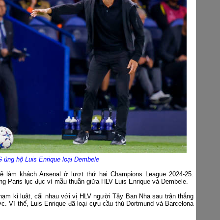
ủng hộ Luis Enrique loại Dembele
ẽ làm khách Arsenal ở lượt thứ hai Champions League 2024-25.
óng Paris lục đục vì mẫu thuẫn giữa HLV Luis Enrique và Dembele.
hạm kỉ luật, cãi nhau với vị HLV người Tây Ban Nha sau trận thắng
ớc. Vì thế, Luis Enrique đã loại cựu cầu thủ Dortmund và Barcelona