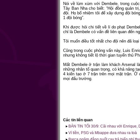
Nói về lùm xùm với Dembele, trong cuộc
Tây Ban Nha cho biết: “Hội đồng quản tr
đội. Họ bổ nhiệm tôi để xây dựng đội bóng 
1 đội bóng”.
Khi được hỏi chi tiết về lí do phạt Demb
chỉ là Dembele có vấn đề liên quan đến ng
Tôi muốn điều tốt nhất cho đội nên đã loạ
Cũng trong cuộc phỏng vấn này, Luis Enri
nhưng không tiết lộ thời gian tuyển thủ Phá
Mất Dembele ở trận làm khách Arsenal là
những nhân tố quan trọng, có khả năng tạo
4 kiến tạo ở 7 trận trên mọi mặt trận. Ở 
mọi đấu trường.
Các tin liên quan
BẢN TIN TỐI 30/9: Cãi nhau với Enrique, 
Vì tiền, PSG và Mbappe đưa nhau ra toà
Barca ngậm đắng nuốt cay trả biến phí t