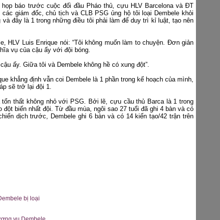
 họp báo trước cuộc đối đầu Pháo thủ, cựu HLV Barcelona và ĐT
ị, các giám đốc, chủ tịch và CLB PSG ủng hộ tôi loại Dembele khỏi
và đây là 1 trong những điều tôi phải làm để duy trì kỉ luật, tạo nên
ele, HLV Luis Enrique nói: “Tôi không muốn làm to chuyện. Đơn giản
hĩa vụ của cậu ấy với đội bóng.
i cậu ấy. Giữa tôi và Dembele không hề có xung đột”.
que khẳng định vẫn coi Dembele là 1 phần trong kế hoạch của mình,
p sẽ trở lại đội 1.
 tổn thất không nhỏ với PSG. Bởi lẽ, cựu cầu thủ Barca là 1 trong
 đột biến nhất đội. Từ đầu mùa, ngôi sao 27 tuổi đã ghi 4 bàn và có
chiến dịch trước, Dembele ghi 6 bàn và có 14 kiến tạo/42 trận trên
Dembele bị loại
hương vụ Dembele