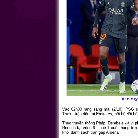
BLĐ PSG 
Vào 02h00 rạng sáng mai (2/10), PSG s
Trước trận đấu tại Emirates, nội bộ đội b
Theo truyền thông Pháp, Dembele đã vi p
Rennes tại vòng 6 Ligue 1 cuối tháng trư
khỏi danh sách trận gặp Arsenal.