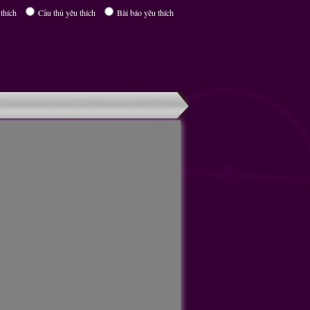
thích
Cầu thủ yêu thích
Bài báo yêu thích