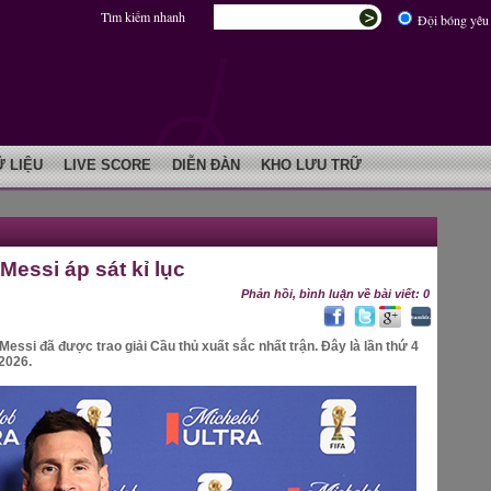
Tìm kiếm nhanh
Đội bóng yêu 
Ữ LIỆU
LIVE SCORE
DIỄN ĐÀN
KHO LƯU TRỮ
Messi áp sát kỉ lục
Phản hồi, bình luận về bài viết: 0
Messi đã được trao giải Cầu thủ xuất sắc nhất trận. Đây là lần thứ 4
2026.