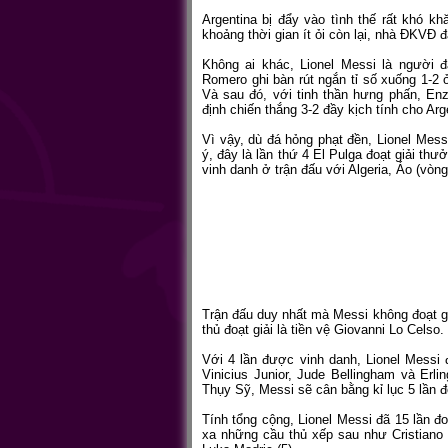
Argentina bị đẩy vào tình thế rất khó kh
khoảng thời gian ít ỏi còn lại, nhà ĐKVĐ
Không ai khác, Lionel Messi là người đ
Romero ghi bàn rút ngắn tỉ số xuống 1-2 
Và sau đó, với tinh thần hưng phấn, Enz
định chiến thắng 3-2 đầy kịch tính cho Arg
Vì vậy, dù đá hỏng phạt đền, Lionel Mes
ý, đây là lần thứ 4 El Pulga đoạt giải t
vinh danh ở trận đấu với Algeria, Áo (vòn
Trận đấu duy nhất mà Messi không đoạt g
thủ đoạt giải là tiền vệ Giovanni Lo Celso.
Với 4 lần được vinh danh, Lionel Messi
Vinicius Junior, Jude Bellingham và Erli
Thụy Sỹ, Messi sẽ cân bằng kỉ lục 5 lần 
Tính tổng cộng, Lionel Messi đã 15 lần đ
xa những cầu thủ xếp sau như Cristiano 