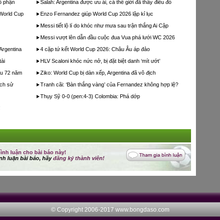
ố phận
Salah: Argentina được ưu ái, cả thế giới đã thấy điều đó
 World Cup
Enzo Fernandez giúp World Cup 2026 lập kỉ lục
Messi tiết lộ lí do khóc như mưa sau trận thắng Ai Cập
Messi vượt lên dẫn đầu cuộc đua Vua phá lưới WC 2026
Argentina
4 cặp tứ kết World Cup 2026: Châu Âu áp đảo
tài
HLV Scaloni khóc nức nở, bị đặt biệt danh ‘mít ướt’
sau 72 năm
Ziko: World Cup bị dàn xếp, Argentina đã vô địch
ịch sử
Tranh cãi: ‘Bàn thắng vàng’ của Fernandez không hợp lệ?
Thụy Sỹ 0-0 (pen:4-3) Colombia: Phá dớp
!
ình luận cho bài báo này!
nh luận bài báo, hãy
đăng ký thành viên!
© Copyright 2006-2017 www.bongdaso.com