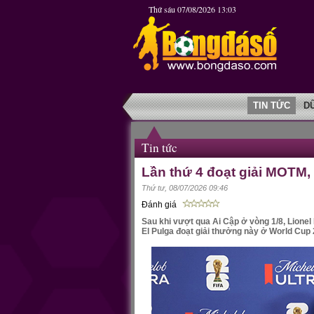
Thứ sáu 07/08/2026 13:03
TIN TỨC
D
Tin tức
Lần thứ 4 đoạt giải MOTM, 
Thứ tư, 08/07/2026 09:46
Đánh giá
Sau khi vượt qua Ai Cập ở vòng 1/8, Lionel 
El Pulga đoạt giải thưởng này ở World Cup 