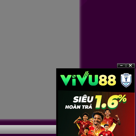
?n
?�ng