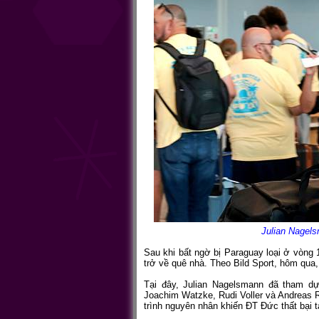
Julian Nagels
Sau khi bất ngờ bị Paraguay loại ở vòng
trở về quê nhà. Theo Bild Sport, hôm qua
Tại đây, Julian Nagelsmann đã tham d
Joachim Watzke, Rudi Voller và Andreas Re
trình nguyên nhân khiến ĐT Đức thất bại t