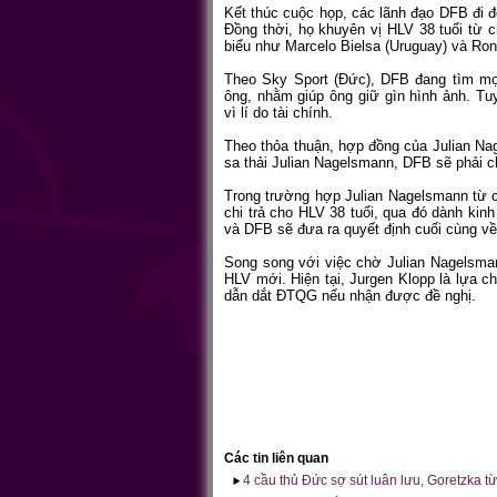
Kết thúc cuộc họp, các lãnh đạo DFB đi đ
Đồng thời, họ khuyên vị HLV 38 tuổi từ 
biểu như Marcelo Bielsa (Uruguay) và Ro
Theo Sky Sport (Đức), DFB đang tìm mọi
ông, nhằm giúp ông giữ gìn hình ảnh. T
vì lí do tài chính.
Theo thỏa thuận, hợp đồng của Julian Na
sa thải Julian Nagelsmann, DFB sẽ phải ch
Trong trường hợp Julian Nagelsmann từ c
chi trả cho HLV 38 tuổi, qua đó dành ki
và DFB sẽ đưa ra quyết định cuối cùng v
Song song với việc chờ Julian Nagelsman
HLV mới. Hiện tại, Jurgen Klopp là lựa 
dẫn dắt ĐTQG nếu nhận được đề nghị.
Các tin liên quan
4 cầu thủ Đức sợ sút luân lưu, Goretzka từ