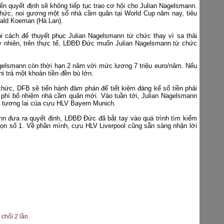
ến quyết định sẽ không tiếp tục trao cơ hội cho Julian Nagelsmann.
chức, noi gương một số nhà cầm quân tại World Cup năm nay, tiêu
nald Koeman (Hà Lan).
 cách để thuyết phục Julian Nagelsmann từ chức thay vì sa thải
uy nhiên, trên thực tế, LĐBĐ Đức muốn Julian Nagelsmann từ chức
gelsmann còn thời hạn 2 năm với mức lương 7 triệu euro/năm. Nếu
i trả một khoản tiền đền bù lớn.
hức, DFB sẽ tiến hành đàm phán để tiết kiệm đáng kể số tiền phải
nh phí bổ nhiệm nhà cầm quân mới. Vào tuần tới, Julian Nagelsmann
ề tương lai của cựu HLV Bayern Munich.
n đưa ra quyết định, LĐBĐ Đức đã bắt tay vào quá trình tìm kiếm
chọn số 1. Về phần mình, cựu HLV Liverpool cũng sẵn sàng nhận lời
 chối 2 lần