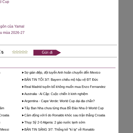
ld Cup
ngôn của Yamal
đầu mùa 2026-27
5
m
Sợ gián điệp, đội tuyển Anh hoãn chuyến đến Mexico
BẢN TIN TỐI 3/7: Bayern chiêu mộ hậu vệ ĐT Đức
Real Madrid tuyên bố không muốn mua Enzo Fernandez
Australia - Ai Cập: Cuộc chiến ít kinh nghiệm
Argentina - Cape Verde: World Cup đại địa chấn?
năm
Tây Ban Nha chưa từng thua Bồ Đào Nha ở World Cup
Croatia
Cảm động với lí do Ronaldo khóc sau trận thắng Croatia
u
Thụy Sỹ 2-0 Algeria: 2 gáo nước lạnh sớm
 Messi
BẢN TIN SÁNG 3/7: Thống kê "kì lạ" về Ronaldo