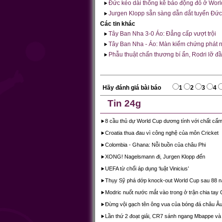
Đức kéo dài thống kê báo động đỏ ở Wor
Jurgen Klopp sẵn sàng dẫn dắt tuyển Đức
Các tin khác
Tây Ban Nha 3-0 Áo: Đẳng cấp vượt trội
Tây Ban Nha - Áo: Màn kiểm chứng phát 
Phẫu thuật chấn thương bí ẩn, Rodri lỡ 
Hãy đánh giá bài báo
1
2
3
4
Tin 24g
8 cầu thủ dự World Cup dương tính với chất cấ
Croatia thua đau vì công nghệ của môn Cricket
Colombia - Ghana: Nỗi buồn của châu Phi
XONG! Nagelsmann đi, Jurgen Klopp đến
UEFA từ chối áp dụng ‘luật Vinicius’
Thụy Sỹ phá dớp knock-out World Cup sau 88 
Modric nuốt nước mắt vào trong ở trận chia tay 
Đừng vội gạch tên ông vua của bóng đá châu Â
Lần thứ 2 đoạt giải, CR7 sánh ngang Mbappe và