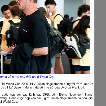
mann về nước sau thất bại ở World Cup
 1/16 World Cup 2026, HLV Julian Nagelsmann cùng ĐT Đức lập tức
, cựu HLV Bayern Munich đã đến trụ sở của DFB tại Frankfurt.
ự cuộc họp với các lãnh đạo DFB, gồm Bernd Neuendorf, Hans-
ttig. Trong cuộc họp kéo dài 3 giờ, Julian Nagelsmann đã phải giải
ại World Cup.