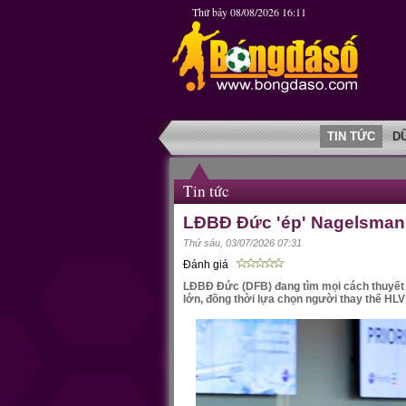
Thứ bảy 08/08/2026 16:11
TIN TỨC
D
Tin tức
LĐBĐ Đức 'ép' Nagelsmann
Thứ sáu, 03/07/2026 07:31
Đánh giá
LĐBĐ Đức (DFB) đang tìm mọi cách thuyết 
lớn, đồng thời lựa chọn người thay thế HLV 