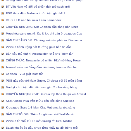
ĐT Việt Nam ‘vô đối’ về chiến tích giữ sạch lưới
PSG thua đậm Mallorca trước trận gặp M.U
Chưa CLB nào hỏi mua Enzo Fernandez
CHUYỂN NHƯỢNG 6/8: Chelsea sẵn sàng bán Enzo
Messi tỏa sáng rực rỡ, lập kỉ lục ghi bàn ở Leagues Cup
BẢN TIN SÁNG 6/8: Choáng với mức phí của Diomande
Vinicius hành động bất thường giữa bão tin đồn
Bán cầu thủ thứ 4, Arsenal dọn chỗ cho "bom tấn"
CHÍNH THỨC: Newcastle bổ nhiệm HLV mới thay Howe
Arsenal nếm trái đắng đầu tiên trong tour du đấu hè
Chelsea - Vua giật ‘bom tấn’
PSG gây sốc với Malo Gusto, Chelsea đòi 75 triệu bảng
Mudryk chơi trận đầu tiên sau gần 2 năm vắng bóng
CHUYỂN NHƯỢNG 5/8: Barcola đạt thỏa thuận với Anfield
Xabi Alonso thua trận thứ 2 liên tiếp cùng Chelsea
K-League Stars 1-3 Man City: Mubama lại tỏa sáng
BẢN TIN TỐI 5/8: Thêm 1 ngôi sao rời Real Madrid
Vinicius từ chối kí HĐ, mở đường rời Real Madrid
Salah khoác áo đấu chưa từng thấy tại đội bóng mới