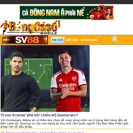
TIN TỨC
DỮ LIỆU
LIVESCORE
Vì sao Arsenal ‘phá két’ chiêu mộ Guimaraes?
Với Guimaraes, Arteta sẽ có thêm lựa chọn để xoay vòng nhân sự ở trung tâm hàng tiền vệ.
Bên cạnh đó, thương vụ này còn mang lại cho nhà cầm quân người Tây Ban Nha nhiều giải
pháp mới về đấu pháp.
Kháng cáo thành công, Samuel Eto’o được xóa án phạt