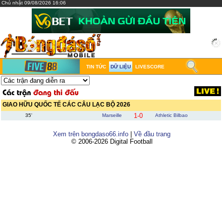
Chủ nhật 09/08/2026 16:06
TIN TỨC
DỮ LIỆU
LIVESCORE
GIAO HỮU QUỐC TẾ CÁC CÂU LẠC BỘ 2026
1-0
35'
Marseille
Athletic Bilbao
Xem trên bongdaso66.info
|
Về đầu trang
© 2006-2026 Digital Football