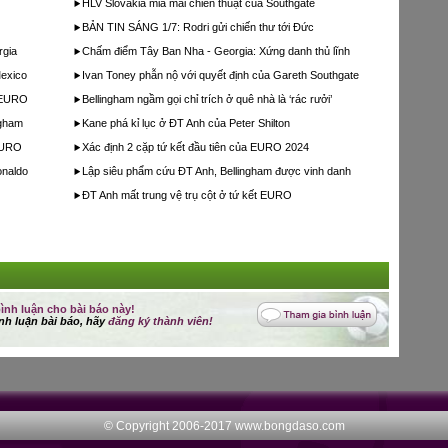
HLV Slovakia mỉa mai chiến thuật của Southgate
BẢN TIN SÁNG 1/7: Rodri gửi chiến thư tới Đức
rgia
Chấm điểm Tây Ban Nha - Georgia: Xứng danh thủ lĩnh
Mexico
Ivan Toney phẫn nộ với quyết định của Gareth Southgate
ử EURO
Bellingham ngầm gọi chỉ trích ở quê nhà là ‘rác rưởi’
ngham
Kane phá kỉ lục ở ĐT Anh của Peter Shilton
 EURO
Xác định 2 cặp tứ kết đầu tiên của EURO 2024
onaldo
Lập siêu phẩm cứu ĐT Anh, Bellingham được vinh danh
ĐT Anh mất trung vệ trụ cột ở tứ kết EURO
ình luận cho bài báo này!
nh luận bài báo, hãy
đăng ký thành viên!
© Copyright 2006-2017 www.bongdaso.com