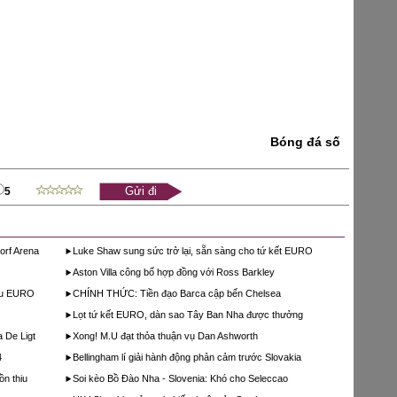
Bóng đá số
5
orf Arena
Luke Shaw sung sức trở lại, sẵn sàng cho tứ kết EURO
Aston Villa công bố hợp đồng với Ross Barkley
đấu EURO
CHÍNH THỨC: Tiền đạo Barca cập bến Chelsea
Lọt tứ kết EURO, dàn sao Tây Ban Nha được thưởng
 De Ligt
Xong! M.U đạt thỏa thuận vụ Dan Ashworth
4
Bellingham lí giải hành động phản cảm trước Slovakia
n thiu
Soi kèo Bồ Đào Nha - Slovenia: Khó cho Seleccao