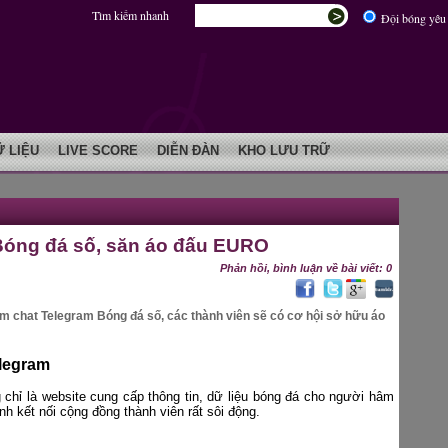
Tìm kiếm nhanh
Đội bóng yêu 
Ữ LIỆU
LIVE SCORE
DIỄN ĐÀN
KHO LƯU TRỮ
Bóng đá số, săn áo đấu EURO
Phản hồi, bình luận về bài viết: 0
m chat Telegram Bóng đá số, các thành viên sẽ có cơ hội sở hữu áo
elegram
 chỉ là website cung cấp thông tin, dữ liệu bóng đá cho người hâm
h kết nối cộng đồng thành viên rất sôi động.