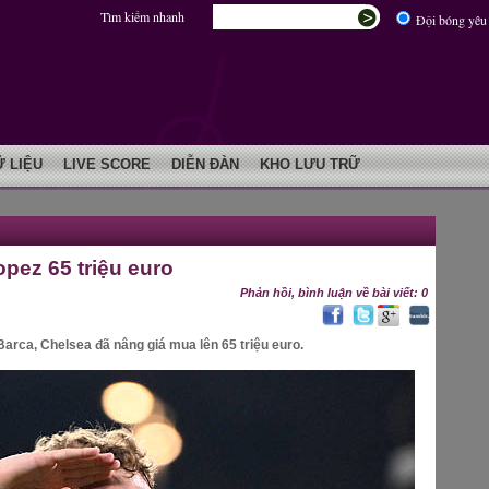
Tìm kiếm nhanh
Đội bóng yêu 
Ữ LIỆU
LIVE SCORE
DIỄN ĐÀN
KHO LƯU TRỮ
pez 65 triệu euro
Phản hồi, bình luận về bài viết: 0
arca, Chelsea đã nâng giá mua lên 65 triệu euro.