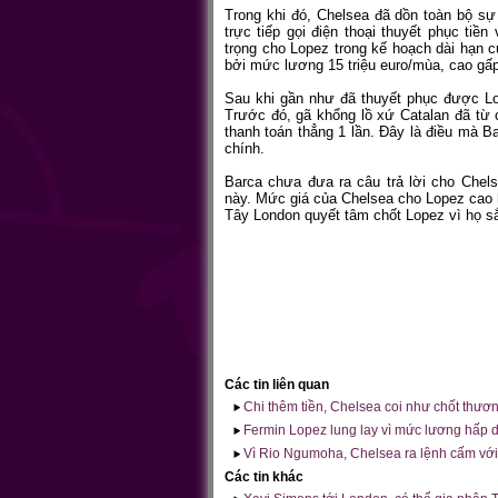
Trong khi đó, Chelsea đã dồn toàn bộ s
trực tiếp gọi điện thoại thuyết phục tiề
trọng cho Lopez trong kế hoạch dài hạn 
bởi mức lương 15 triệu euro/mùa, cao gấp 
Sau khi gần như đã thuyết phục được Lop
Trước đó, gã khổng lồ xứ Catalan đã từ 
thanh toán thẳng 1 lần. Đây là điều mà Ba
chính.
Barca chưa đưa ra câu trả lời cho Che
này. Mức giá của Chelsea cho Lopez cao hơ
Tây London quyết tâm chốt Lopez vì họ sắ
Các tin liên quan
Chi thêm tiền, Chelsea coi như chốt thươ
Fermin Lopez lung lay vì mức lương hấp 
Vì Rio Ngumoha, Chelsea ra lệnh cấm với
Các tin khác