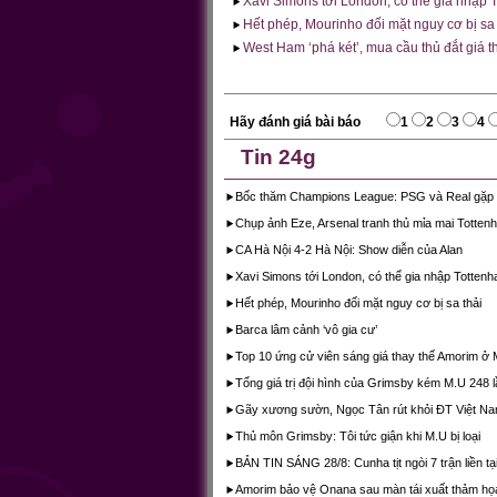
Xavi Simons tới London, có thể gia nhập 
Hết phép, Mourinho đối mặt nguy cơ bị sa 
West Ham ‘phá két’, mua cầu thủ đắt giá t
Hãy đánh giá bài báo
1
2
3
4
Tin 24g
Bốc thăm Champions League: PSG và Real gặp
Chụp ảnh Eze, Arsenal tranh thủ mỉa mai Totten
CA Hà Nội 4-2 Hà Nội: Show diễn của Alan
Xavi Simons tới London, có thể gia nhập Totten
Hết phép, Mourinho đối mặt nguy cơ bị sa thải
Barca lâm cảnh ‘vô gia cư’
Top 10 ứng cử viên sáng giá thay thế Amorim ở
Tổng giá trị đội hình của Grimsby kém M.U 248 l
Gãy xương sườn, Ngọc Tân rút khỏi ĐT Việt N
Thủ môn Grimsby: Tôi tức giận khi M.U bị loại
BẢN TIN SÁNG 28/8: Cunha tịt ngòi 7 trận liền tạ
Amorim bảo vệ Onana sau màn tái xuất thảm họ