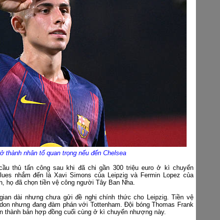
rở thành nhân tố quan trọng nếu đến Chelsea
u thủ tấn công sau khi đã chi gần 300 triệu euro ở kì chuyển
lues nhắm đến là Xavi Simons của Leipzig và Fermin Lopez của
h, họ đã chọn tiền vệ công người Tây Ban Nha.
gian dài nhưng chưa gửi đề nghị chính thức cho Leipzig. Tiền vệ
ndon nhưng đang đàm phán với Tottenham. Đội bóng Thomas Frank
oàn thành bản hợp đồng cuối cùng ở kì chuyển nhượng này.