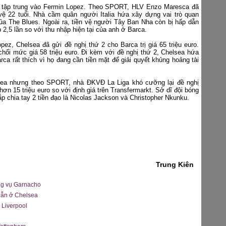
ự tập trung vào Fermin Lopez. Theo SPORT, HLV Enzo Maresca đã
n vệ 22 tuổi. Nhà cầm quân người Italia hứa xây dựng vai trò quan
của The Blues. Ngoài ra, tiền vệ người Tây Ban Nha còn bị hấp dẫn
2,5 lần so với thu nhập hiện tại của anh ở Barca.
ez, Chelsea đã gửi đề nghị thứ 2 cho Barca trị giá 65 triệu euro.
chối mức giá 58 triệu euro. Đi kèm với đề nghị thứ 2, Chelsea hứa
rca rất thích vì họ đang cần tiền mặt để giải quyết khủng hoảng tài
lsea nhưng theo SPORT, nhà ĐKVĐ La Liga khó cưỡng lại đề nghị
n 15 triệu euro so với định giá trên Transfermarkt. Sở dĩ đội bóng
p chia tay 2 tiền đạo là Nicolas Jackson và Christopher Nkunku.
Trung Kiên
ng vụ Garnacho
dẫn ở Chelsea
 Liverpool