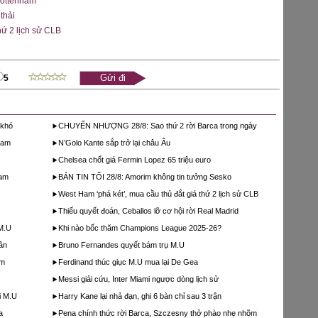
Tottenham
thải
hứ 2 lịch sử CLB
5
 khó
CHUYỂN NHƯỢNG 28/8: Sao thứ 2 rời Barca trong ngày
ham
N’Golo Kante sắp trở lại châu Âu
Chelsea chốt giá Fermin Lopez 65 triệu euro
ham
BẢN TIN TỐI 28/8: Amorim không tin tưởng Sesko
West Ham ‘phá két’, mua cầu thủ đắt giá thứ 2 lịch sử CLB
Thiếu quyết đoán, Ceballos lỡ cơ hội rời Real Madrid
 M.U
Khi nào bốc thăm Champions League 2025-26?
ần
Bruno Fernandes quyết bám trụ M.U
am
Ferdinand thúc giục M.U mua lại De Gea
Messi giải cứu, Inter Miami ngược dòng lịch sử
i M.U
Harry Kane lại nhả đạn, ghi 6 bàn chỉ sau 3 trận
a
Pena chính thức rời Barca, Szczesny thở phào nhẹ nhõm