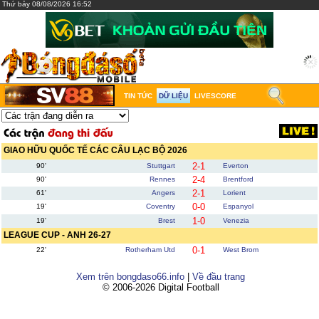
Thứ bảy 08/08/2026 16:52
TIN TỨC
DỮ LIỆU
LIVESCORE
GIAO HỮU QUỐC TẾ CÁC CÂU LẠC BỘ 2026
2-1
90'
Stuttgart
Everton
2-4
90'
Rennes
Brentford
2-1
61'
Angers
Lorient
0-0
19'
Coventry
Espanyol
1-0
19'
Brest
Venezia
LEAGUE CUP - ANH 26-27
0-1
22'
Rotherham Utd
West Brom
Xem trên bongdaso66.info
|
Về đầu trang
© 2006-2026 Digital Football