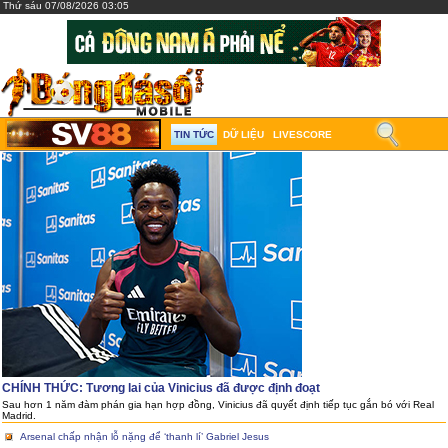
Thứ sáu 07/08/2026 03:05
TIN TỨC
DỮ LIỆU
LIVESCORE
CHÍNH THỨC: Tương lai của Vinicius đã được định đoạt
Sau hơn 1 năm đàm phán gia hạn hợp đồng, Vinicius đã quyết định tiếp tục gắn bó với Real
Madrid.
Arsenal chấp nhận lỗ nặng để ‘thanh lí’ Gabriel Jesus