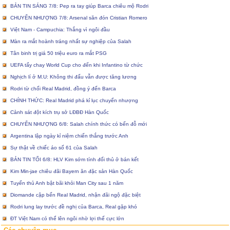
BẢN TIN SÁNG 7/8: Pep ra tay giúp Barca chiêu mộ Rodri
CHUYỂN NHƯỢNG 7/8: Arsenal săn đón Cristian Romero
Việt Nam - Campuchia: Thắng vì ngôi đầu
Màn ra mắt hoành tráng nhất sự nghiệp của Salah
Tân binh trị giá 50 triệu euro ra mắt PSG
UEFA tẩy chay World Cup cho đến khi Infantino từ chức
Nghịch lí ở M.U: Không thi đấu vẫn được tăng lương
Rodri từ chối Real Madrid, đồng ý đến Barca
CHÍNH THỨC: Real Madrid phá kỉ lục chuyển nhượng
Cảnh sát đột kích trụ sở LĐBĐ Hàn Quốc
CHUYỂN NHƯỢNG 6/8: Salah chính thức có bến đỗ mới
Argentina lập ngày kỉ niệm chiến thắng trước Anh
Sự thật về chiếc áo số 61 của Salah
BẢN TIN TỐI 6/8: HLV Kim sớm tính đối thủ ở bán kết
Kim Min-jae chiêu đãi Bayern ăn đặc sản Hàn Quốc
Tuyển thủ Anh bật bãi khỏi Man City sau 1 năm
Diomande cập bến Real Madrid, nhận đãi ngộ đặc biệt
Rodri lung lay trước đề nghị của Barca, Real gặp khó
ĐT Việt Nam có thể lên ngôi nhờ lợi thế cực lớn