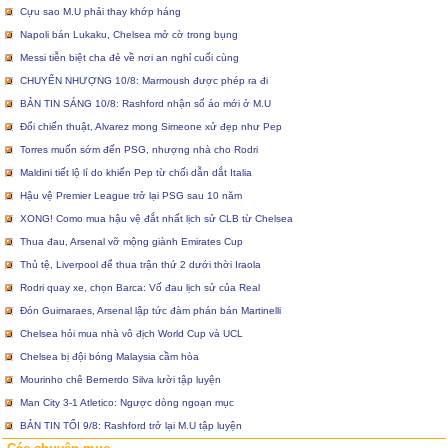
Cựu sao M.U phải thay khớp háng
Napoli bán Lukaku, Chelsea mở cờ trong bụng
Messi tiễn biệt cha đẻ về nơi an nghỉ cuối cùng
CHUYỂN NHƯỢNG 10/8: Marmoush được phép ra đi
BẢN TIN SÁNG 10/8: Rashford nhận số áo mới ở M.U
Đổi chiến thuật, Alvarez mong Simeone xử đẹp như Pep
Torres muốn sớm đến PSG, nhượng nhà cho Rodri
Maldini tiết lộ lí do khiến Pep từ chối dẫn dắt Italia
Hậu vệ Premier League trở lại PSG sau 10 năm
XONG! Como mua hậu vệ đắt nhất lịch sử CLB từ Chelsea
Thua đau, Arsenal vỡ mộng giành Emirates Cup
Thủ tệ, Liverpool để thua trận thứ 2 dưới thời Iraola
Rodri quay xe, chọn Barca: Vố đau lịch sử của Real
Đón Guimaraes, Arsenal lập tức đàm phán bán Martinelli
Chelsea hỏi mua nhà vô địch World Cup và UCL
Chelsea bị đội bóng Malaysia cầm hòa
Mourinho chê Bernerdo Silva lười tập luyện
Man City 3-1 Atletico: Ngược dòng ngoạn mục
BẢN TIN TỐI 9/8: Rashford trở lại M.U tập luyện