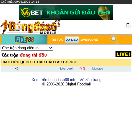
Chủ nhật 09/08/2026 14:13
TIN TỨC
DỮ LIỆU
LIVESCORE
GIAO HỮU QUỐC TẾ CÁC CÂU LẠC BỘ 2026
0-0
40'
Liverpool
Monaco
Xem trên bongdaso66.info
|
Về đầu trang
© 2006-2026 Digital Football