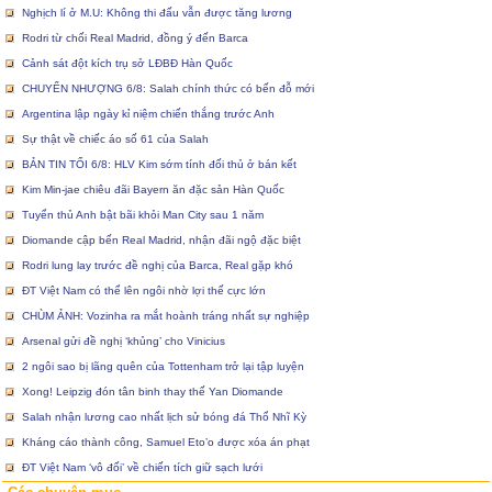
Nghịch lí ở M.U: Không thi đấu vẫn được tăng lương
Rodri từ chối Real Madrid, đồng ý đến Barca
Cảnh sát đột kích trụ sở LĐBĐ Hàn Quốc
CHUYỂN NHƯỢNG 6/8: Salah chính thức có bến đỗ mới
Argentina lập ngày kỉ niệm chiến thắng trước Anh
Sự thật về chiếc áo số 61 của Salah
BẢN TIN TỐI 6/8: HLV Kim sớm tính đối thủ ở bán kết
Kim Min-jae chiêu đãi Bayern ăn đặc sản Hàn Quốc
Tuyển thủ Anh bật bãi khỏi Man City sau 1 năm
Diomande cập bến Real Madrid, nhận đãi ngộ đặc biệt
Rodri lung lay trước đề nghị của Barca, Real gặp khó
ĐT Việt Nam có thể lên ngôi nhờ lợi thế cực lớn
CHÙM ẢNH: Vozinha ra mắt hoành tráng nhất sự nghiệp
Arsenal gửi đề nghị ‘khủng’ cho Vinicius
2 ngôi sao bị lãng quên của Tottenham trở lại tập luyện
Xong! Leipzig đón tân binh thay thế Yan Diomande
Salah nhận lương cao nhất lịch sử bóng đá Thổ Nhĩ Kỳ
Kháng cáo thành công, Samuel Eto’o được xóa án phạt
ĐT Việt Nam ‘vô đối’ về chiến tích giữ sạch lưới