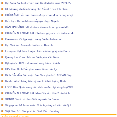
Dự đoán đội hình chính của Real Madrid mùa 2026-27
UEFA từng chi tiền khủng cho ‘bồ nhí’ của Infantino
CHÙM ẢNH: Về quê, Torres được chào đón cuồng nhiệt
Dấu hiệu Gabriel Jesus sắp gia nhập Napoli
BẢN TIN SÁNG 8/8: Joshua Zirkzee khăn gói rời M.U
CHUYỂN NHƯỢNG 8/8: Chelsea gây sốc với Zubimendi
Guimaraes đã tập luyện cùng đội hình Arsenal
Hụt Vinicius, Arsenal chơi lớn vì Barcola
Liverpool đạt thỏa thuận chiêu mộ trung vệ của Barca
Quang Hải đi vào lịch sử đội tuyển Việt Nam
Bị loại sốc, HLV Indonesia hứng bão chỉ trích
HLV Kim: Đình Bắc phải vươn tầm châu lục!
Đình Bắc dẫn đầu cuộc đua Vua phá lưới ASEAN Cup
Real chốt sổ hàng tiền vệ sau khi thất bại vụ Rodri
LĐBĐ Hàn Quốc cung cấp dịch vụ đen tại vòng loại WC
CHUYỂN NHƯỢNG 7/8: Man City sắp đón 2 tân binh
XONG! Rodri coi như đã là người của Barca
Singapore 1-1 Indonesia: Chia tay ứng cử viên vô địch
Việt Nam 3-1 Campuchia: Đình Bắc tỏa sáng