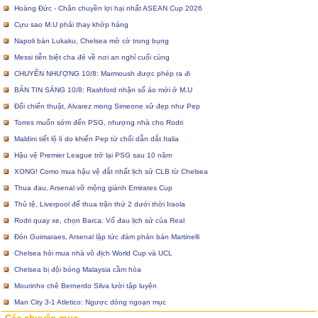
Hoàng Đức - Chân chuyền lợi hại nhất ASEAN Cup 2026
Cựu sao M.U phải thay khớp háng
Napoli bán Lukaku, Chelsea mở cờ trong bụng
Messi tiễn biệt cha đẻ về nơi an nghỉ cuối cùng
CHUYỂN NHƯỢNG 10/8: Marmoush được phép ra đi
BẢN TIN SÁNG 10/8: Rashford nhận số áo mới ở M.U
Đổi chiến thuật, Alvarez mong Simeone xử đẹp như Pep
Torres muốn sớm đến PSG, nhượng nhà cho Rodri
Maldini tiết lộ lí do khiến Pep từ chối dẫn dắt Italia
Hậu vệ Premier League trở lại PSG sau 10 năm
XONG! Como mua hậu vệ đắt nhất lịch sử CLB từ Chelsea
Thua đau, Arsenal vỡ mộng giành Emirates Cup
Thủ tệ, Liverpool để thua trận thứ 2 dưới thời Iraola
Rodri quay xe, chọn Barca: Vố đau lịch sử của Real
Đón Guimaraes, Arsenal lập tức đàm phán bán Martinelli
Chelsea hỏi mua nhà vô địch World Cup và UCL
Chelsea bị đội bóng Malaysia cầm hòa
Mourinho chê Bernerdo Silva lười tập luyện
Man City 3-1 Atletico: Ngược dòng ngoạn mục