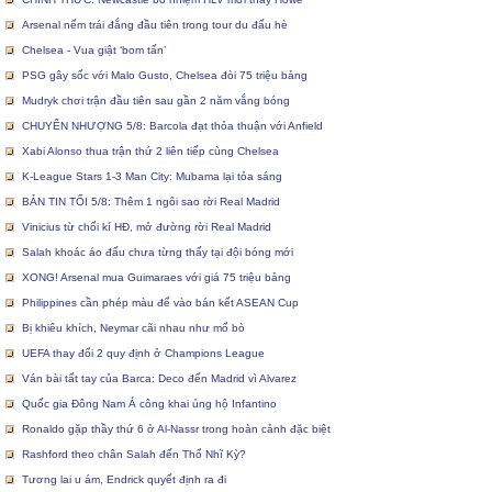
Arsenal nếm trái đắng đầu tiên trong tour du đấu hè
Chelsea - Vua giật ‘bom tấn’
PSG gây sốc với Malo Gusto, Chelsea đòi 75 triệu bảng
Mudryk chơi trận đầu tiên sau gần 2 năm vắng bóng
CHUYỂN NHƯỢNG 5/8: Barcola đạt thỏa thuận với Anfield
Xabi Alonso thua trận thứ 2 liên tiếp cùng Chelsea
K-League Stars 1-3 Man City: Mubama lại tỏa sáng
BẢN TIN TỐI 5/8: Thêm 1 ngôi sao rời Real Madrid
Vinicius từ chối kí HĐ, mở đường rời Real Madrid
Salah khoác áo đấu chưa từng thấy tại đội bóng mới
XONG! Arsenal mua Guimaraes với giá 75 triệu bảng
Philippines cần phép màu để vào bán kết ASEAN Cup
Bị khiêu khích, Neymar cãi nhau như mổ bò
UEFA thay đổi 2 quy định ở Champions League
Ván bài tất tay của Barca: Deco đến Madrid vì Alvarez
Quốc gia Đông Nam Á công khai ủng hộ Infantino
Ronaldo gặp thầy thứ 6 ở Al-Nassr trong hoàn cảnh đặc biệt
Rashford theo chân Salah đến Thổ Nhĩ Kỳ?
Tương lai u ám, Endrick quyết định ra đi