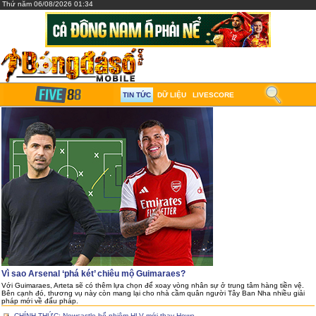
Thứ năm 06/08/2026 01:34
TIN TỨC
DỮ LIỆU
LIVESCORE
Vì sao Arsenal ‘phá két’ chiêu mộ Guimaraes?
Với Guimaraes, Arteta sẽ có thêm lựa chọn để xoay vòng nhân sự ở trung tâm hàng tiền vệ.
Bên cạnh đó, thương vụ này còn mang lại cho nhà cầm quân người Tây Ban Nha nhiều giải
pháp mới về đấu pháp.
CHÍNH THỨC: Newcastle bổ nhiệm HLV mới thay Howe