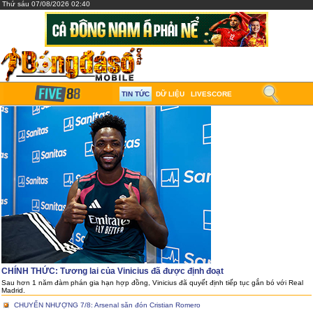
Thứ sáu 07/08/2026 02:40
TIN TỨC
DỮ LIỆU
LIVESCORE
CHÍNH THỨC: Tương lai của Vinicius đã được định đoạt
Sau hơn 1 năm đàm phán gia hạn hợp đồng, Vinicius đã quyết định tiếp tục gắn bó với Real
Madrid.
CHUYỂN NHƯỢNG 7/8: Arsenal săn đón Cristian Romero