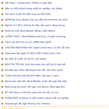
Việt Nam - Campuchia: Thắng vì ngôi đầu
Màn ra mắt hoành tráng nhất sự nghiệp của Salah
Tân binh trị giá 50 triệu euro ra mắt PSG
UEFA tẩy chay World Cup cho đến khi Infantino từ chức
Nghịch lí ở M.U: Không thi đấu vẫn được tăng lương
Rodri từ chối Real Madrid, đồng ý đến Barca
CHÍNH THỨC: Real Madrid phá kỉ lục chuyển nhượng
Cảnh sát đột kích trụ sở LĐBĐ Hàn Quốc
CHUYỂN NHƯỢNG 6/8: Salah chính thức có bến đỗ mới
Argentina lập ngày kỉ niệm chiến thắng trước Anh
Sự thật về chiếc áo số 61 của Salah
BẢN TIN TỐI 6/8: HLV Kim sớm tính đối thủ ở bán kết
Kim Min-jae chiêu đãi Bayern ăn đặc sản Hàn Quốc
Tuyển thủ Anh bật bãi khỏi Man City sau 1 năm
Diomande cập bến Real Madrid, nhận đãi ngộ đặc biệt
Rodri lung lay trước đề nghị của Barca, Real gặp khó
ĐT Việt Nam có thể lên ngôi nhờ lợi thế cực lớn
CHÙM ẢNH: Vozinha ra mắt hoành tráng nhất sự nghiệp
Arsenal gửi đề nghị ‘khủng’ cho Vinicius