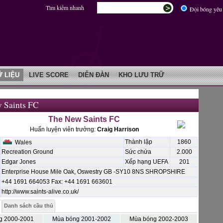
Tìm kiếm nhanh
Đội bóng yêu 
Ữ LIỆU
LIVE SCORE
DIỄN ĐÀN
KHO LƯU TRỮ
 Saints FC
The New Saints FC
Huấn luyện viên trưởng:
Craig Harrison
Thành lập
1860
Wales
Recreation Ground
Sức chứa
2.000
Edgar Jones
Xếp hạng UEFA
201
Enterprise House Mile Oak, Oswestry GB -SY10 8NS SHROPSHIRE
+44 1691 664053 Fax: +44 1691 663601
http://www.saints-alive.co.uk/
Danh sách cầu thủ
g 2000-2001
Mùa bóng 2001-2002
Mùa bóng 2002-2003