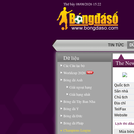
Thứ bảy 08/08/2026 15:22
TIN TỨC
D
Dữ liệu
The New
Các Câu lạc bộ
Worldcup 2026
Bóng đá Anh
Quốc tịch
Giải ngoại hạng
Sân nhà
Giải hạng nhất
Chủ tịch
Bóng đá Tây Ban Nha
Địa chỉ
Bóng đá Ý
Tel/Fax
Website
Bóng đá Đức
Bóng đá Pháp
Lịch thi đấu
Champions League
Mùa bón