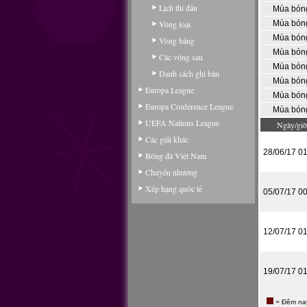
Lịch thi đấu
Mùa bón
Vòng loại
Mùa bón
Mùa bón
Vòng bảng
Mùa bón
Các vòng sau
Mùa bón
Danh sách ghi bàn
Mùa bón
Europa League
Mùa bón
Europa Conference League
Mùa bón
UEFA Nations League
Ngày/giờ
Các giải khác
28/06/17 0
Bóng đá Việt Nam
Chuyển nhượng
Xếp hạng quốc tế
05/07/17 0
12/07/17 0
19/07/17 0
= Đêm na