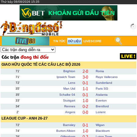
Thứ bảy 08/08/2026 15:35
TIN TỨC
DỮ LIỆU
LIVESCORE
GIAO HỮU QUỐC TẾ CÁC CÂU LẠC BỘ 2026
2-0
71'
Brighton
Roma
3-0
71'
Ipswich Town
Rayo Vallecano
0-1
72'
Lens
Sunderland
1-1
35'
Man Utd
Paris SG
0-1
35'
Schalke 04
Atalanta
1-0
33'
Stuttgart
Everton
0-2
34'
Rennes
Brentford
0-0
2'
Angers
Lorient
LEAGUE CUP - ANH 26-27
0-1
72'
Barnsley
Wigan
1-0
74'
Burton Albion
Blackburn
0-2
76'
Gillingham
Luton Town