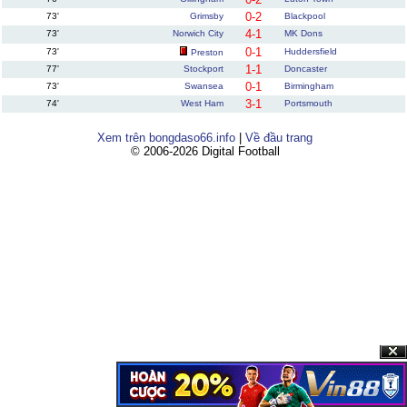
0-2
73'
Grimsby
Blackpool
4-1
73'
Norwich City
MK Dons
0-1
73'
Huddersfield
Preston
1-1
77'
Stockport
Doncaster
0-1
73'
Swansea
Birmingham
3-1
74'
West Ham
Portsmouth
Xem trên bongdaso66.info
|
Về đầu trang
© 2006-2026 Digital Football
Clos