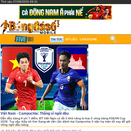
Thứ sáu 07/08/2026 09:31
TIN TỨC
DỮ LIỆU
LIVESCORE
Việt Nam - Campuchia: Thắng vì ngôi đầu
Dẫn đầu bảng A với 7 điểm, ĐT Việt Nam có rất ít khả năng bị loại ở vòng bảng ASEAN Cup
2026. Tuy vậy, thầy trò Kim Sang-sik vẫn cần đánh bại Campuchia ở trận hạ màn tối nay để giữ
vững ngôi đầu bảng.
Sở hữu đội hình đông đúc nhất thế giới, Alonso khó xử