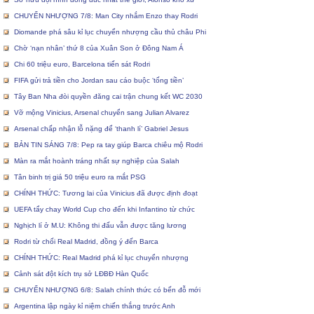
CHUYỂN NHƯỢNG 7/8: Man City nhắm Enzo thay Rodri
Diomande phá sâu kỉ lục chuyển nhượng cầu thủ châu Phi
Chờ ‘nạn nhân’ thứ 8 của Xuân Son ở Đông Nam Á
Chi 60 triệu euro, Barcelona tiến sát Rodri
FIFA gửi trả tiền cho Jordan sau cáo buộc ‘tống tiền’
Tây Ban Nha đòi quyền đăng cai trận chung kết WC 2030
Vỡ mộng Vinicius, Arsenal chuyển sang Julian Alvarez
Arsenal chấp nhận lỗ nặng để ‘thanh lí’ Gabriel Jesus
BẢN TIN SÁNG 7/8: Pep ra tay giúp Barca chiêu mộ Rodri
Màn ra mắt hoành tráng nhất sự nghiệp của Salah
Tân binh trị giá 50 triệu euro ra mắt PSG
CHÍNH THỨC: Tương lai của Vinicius đã được định đoạt
UEFA tẩy chay World Cup cho đến khi Infantino từ chức
Nghịch lí ở M.U: Không thi đấu vẫn được tăng lương
Rodri từ chối Real Madrid, đồng ý đến Barca
CHÍNH THỨC: Real Madrid phá kỉ lục chuyển nhượng
Cảnh sát đột kích trụ sở LĐBĐ Hàn Quốc
CHUYỂN NHƯỢNG 6/8: Salah chính thức có bến đỗ mới
Argentina lập ngày kỉ niệm chiến thắng trước Anh