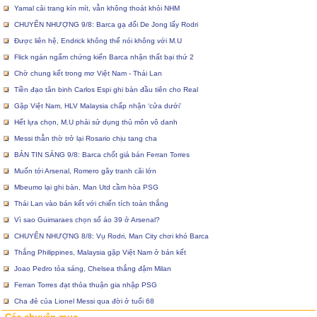
Yamal cải trang kín mít, vẫn không thoát khỏi NHM
CHUYỂN NHƯỢNG 9/8: Barca gạ đổi De Jong lấy Rodri
Được liên hệ, Endrick không thể nói không với M.U
Flick ngán ngẩm chứng kiến Barca nhận thất bại thứ 2
Chờ chung kết trong mơ Việt Nam - Thái Lan
Tiền đạo tân binh Carlos Espi ghi bàn đầu tiên cho Real
Gặp Việt Nam, HLV Malaysia chấp nhận ‘cửa dưới’
Hết lựa chọn, M.U phải sử dụng thủ môn vô danh
Messi thẫn thờ trở lại Rosario chịu tang cha
BẢN TIN SÁNG 9/8: Barca chốt giá bán Ferran Torres
Muốn tới Arsenal, Romero gây tranh cãi lớn
Mbeumo lại ghi bàn, Man Utd cầm hòa PSG
Thái Lan vào bán kết với chiến tích toàn thắng
Vì sao Guimaraes chọn số áo 39 ở Arsenal?
CHUYỂN NHƯỢNG 8/8: Vụ Rodri, Man City chơi khó Barca
Thắng Philippines, Malaysia gặp Việt Nam ở bán kết
Joao Pedro tỏa sáng, Chelsea thắng đậm Milan
Ferran Torres đạt thỏa thuận gia nhập PSG
Cha đẻ của Lionel Messi qua đời ở tuổi 68