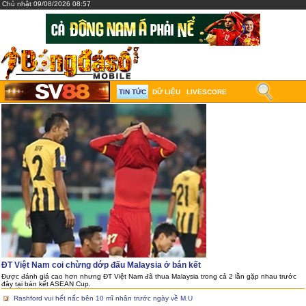
Chủ nhật 09/08/2026 08:57
TIN TỨC
DỮ LIỆU
LIVESCORE
ĐT Việt Nam coi chừng dớp đấu Malaysia ở bán kết
Được đánh giá cao hơn nhưng ĐT Việt Nam đã thua Malaysia trong cả 2 lần gặp nhau trước
đây tại bán kết ASEAN Cup.
Rashford vui hết nấc bên 10 mĩ nhân trước ngày về M.U