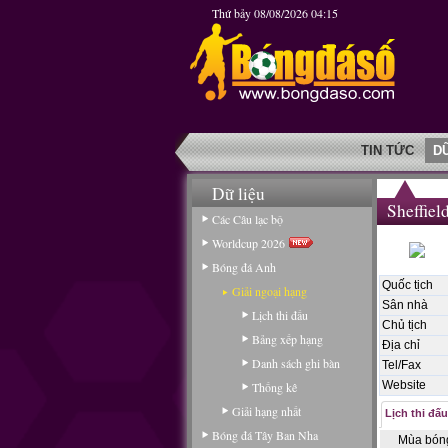
Thứ bảy 08/08/2026 04:15
TIN TỨC
D
Dữ liệu
Sheffiel
Các Câu lạc bộ
Worldcup 2026
Bóng đá Anh
Quốc tịch
Giải ngoại hạng
Sân nhà
Lịch thi đấu
Chủ tịch
Bảng xếp hạng
Địa chỉ
Danh sách ghi bàn
Tel/Fax
Website
Thống kê
Giải hạng nhất
Lịch thi đấu
Bóng đá Tây Ban Nha
Mùa bón