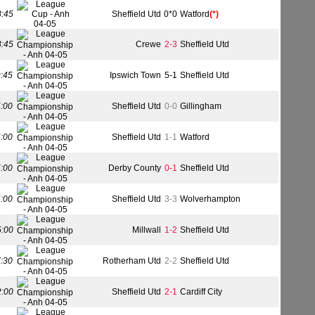
8:45
Sheffield Utd
0*0
Watford
(*)
8:45
Crewe
2-3
Sheffield Utd
9:45
Ipswich Town
5-1
Sheffield Utd
5:00
Sheffield Utd
0-0
Gillingham
5:00
Sheffield Utd
1-1
Watford
5:00
Derby County
0-1
Sheffield Utd
5:00
Sheffield Utd
3-3
Wolverhampton
5:00
Millwall
1-2
Sheffield Utd
7:30
Rotherham Utd
2-2
Sheffield Utd
2:00
Sheffield Utd
2-1
Cardiff City