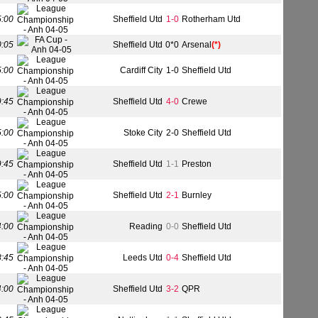
5:00
Sheffield Utd
1-0
Rotherham Utd
0:05
Sheffield Utd
0*0
Arsenal
(*)
5:00
Cardiff City
1-0
Sheffield Utd
9:45
Sheffield Utd
4-0
Crewe
5:00
Stoke City
2-0
Sheffield Utd
9:45
Sheffield Utd
1-1
Preston
5:00
Sheffield Utd
2-1
Burnley
4:00
Reading
0-0
Sheffield Utd
8:45
Leeds Utd
0-4
Sheffield Utd
4:00
Sheffield Utd
3-2
QPR