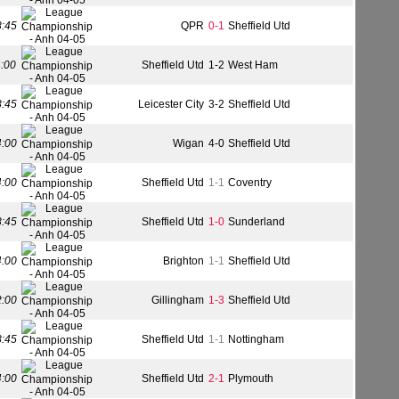
8:45
QPR
0-1
Sheffield Utd
4:00
Sheffield Utd
1-2
West Ham
8:45
Leicester City
3-2
Sheffield Utd
4:00
Wigan
4-0
Sheffield Utd
4:00
Sheffield Utd
1-1
Coventry
8:45
Sheffield Utd
1-0
Sunderland
4:00
Brighton
1-1
Sheffield Utd
2:00
Gillingham
1-3
Sheffield Utd
8:45
Sheffield Utd
1-1
Nottingham
4:00
Sheffield Utd
2-1
Plymouth