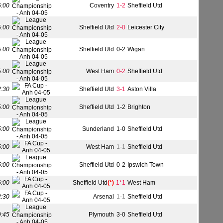
5:00
Coventry
1-2
Sheffield Utd
5:00
Sheffield Utd
2-0
Leicester City
5:00
Sheffield Utd
0-2
Wigan
5:00
West Ham
0-2
Sheffield Utd
2:30
Sheffield Utd
3-1
Aston Villa
5:00
Sheffield Utd
1-2
Brighton
5:00
Sunderland
1-0
Sheffield Utd
5:00
West Ham
1-1
Sheffield Utd
5:00
Sheffield Utd
0-2
Ipswich Town
6:00
Sheffield Utd
(*)
1*1
West Ham
2:30
Arsenal
1-1
Sheffield Utd
9:45
Plymouth
3-0
Sheffield Utd