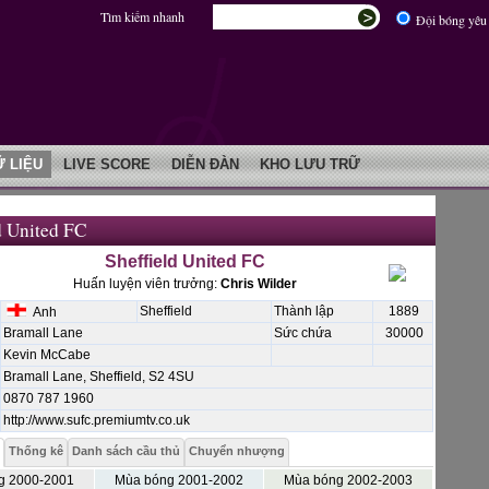
Tìm kiếm nhanh
Đội bóng yêu 
Ữ LIỆU
LIVE SCORE
DIỄN ĐÀN
KHO LƯU TRỮ
d United FC
Sheffield United FC
Huấn luyện viên trưởng:
Chris Wilder
Sheffield
Thành lập
1889
Anh
Bramall Lane
Sức chứa
30000
Kevin McCabe
Bramall Lane, Sheffield, S2 4SU
0870 787 1960
http://www.sufc.premiumtv.co.uk
Thống kê
Danh sách cầu thủ
Chuyển nhượng
g 2000-2001
Mùa bóng 2001-2002
Mùa bóng 2002-2003