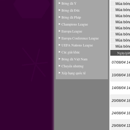
Bóng đá Ý
Mùa bón
Bóng đá Đức
Mùa bón
Mùa bón
Bóng đá Pháp
Mùa bón
Champions League
Mùa bón
Europa League
Mùa bón
Europa Conference League
Mùa bón
UEFA Nations League
Mùa bón
Các giải khác
Ngày/giờ
Bóng đá Việt Nam
07/08/04 1
Chuyển nhượng
Xếp hạng quốc tế
10/08/04 1
14/08/04 1
20/08/04 1
24/08/04 1
29/08/04 1