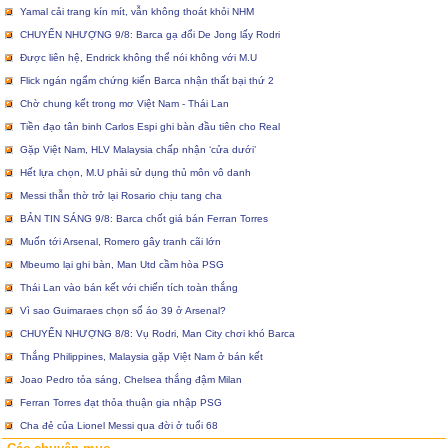
Yamal cải trang kín mít, vẫn không thoát khỏi NHM
CHUYỂN NHƯỢNG 9/8: Barca gạ đổi De Jong lấy Rodri
Được liên hệ, Endrick không thể nói không với M.U
Flick ngán ngẩm chứng kiến Barca nhận thất bại thứ 2
Chờ chung kết trong mơ Việt Nam - Thái Lan
Tiền đạo tân binh Carlos Espi ghi bàn đầu tiên cho Real
Gặp Việt Nam, HLV Malaysia chấp nhận ‘cửa dưới’
Hết lựa chọn, M.U phải sử dụng thủ môn vô danh
Messi thẫn thờ trở lại Rosario chịu tang cha
BẢN TIN SÁNG 9/8: Barca chốt giá bán Ferran Torres
Muốn tới Arsenal, Romero gây tranh cãi lớn
Mbeumo lại ghi bàn, Man Utd cầm hòa PSG
Thái Lan vào bán kết với chiến tích toàn thắng
Vì sao Guimaraes chọn số áo 39 ở Arsenal?
CHUYỂN NHƯỢNG 8/8: Vụ Rodri, Man City chơi khó Barca
Thắng Philippines, Malaysia gặp Việt Nam ở bán kết
Joao Pedro tỏa sáng, Chelsea thắng đậm Milan
Ferran Torres đạt thỏa thuận gia nhập PSG
Cha đẻ của Lionel Messi qua đời ở tuổi 68