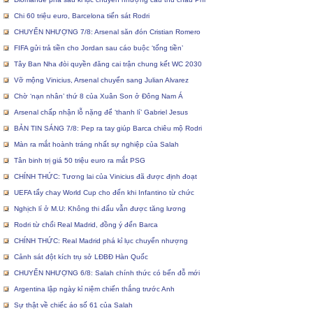
Chi 60 triệu euro, Barcelona tiến sát Rodri
CHUYỂN NHƯỢNG 7/8: Arsenal săn đón Cristian Romero
FIFA gửi trả tiền cho Jordan sau cáo buộc ‘tống tiền’
Tây Ban Nha đòi quyền đăng cai trận chung kết WC 2030
Vỡ mộng Vinicius, Arsenal chuyển sang Julian Alvarez
Chờ ‘nạn nhân’ thứ 8 của Xuân Son ở Đông Nam Á
Arsenal chấp nhận lỗ nặng để ‘thanh lí’ Gabriel Jesus
BẢN TIN SÁNG 7/8: Pep ra tay giúp Barca chiêu mộ Rodri
Màn ra mắt hoành tráng nhất sự nghiệp của Salah
Tân binh trị giá 50 triệu euro ra mắt PSG
CHÍNH THỨC: Tương lai của Vinicius đã được định đoạt
UEFA tẩy chay World Cup cho đến khi Infantino từ chức
Nghịch lí ở M.U: Không thi đấu vẫn được tăng lương
Rodri từ chối Real Madrid, đồng ý đến Barca
CHÍNH THỨC: Real Madrid phá kỉ lục chuyển nhượng
Cảnh sát đột kích trụ sở LĐBĐ Hàn Quốc
CHUYỂN NHƯỢNG 6/8: Salah chính thức có bến đỗ mới
Argentina lập ngày kỉ niệm chiến thắng trước Anh
Sự thật về chiếc áo số 61 của Salah