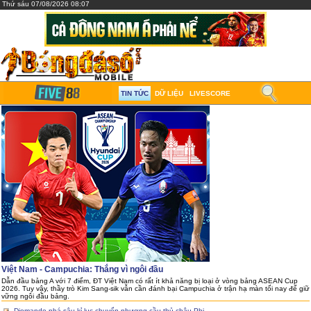
Thứ sáu 07/08/2026 08:07
TIN TỨC
DỮ LIỆU
LIVESCORE
Việt Nam - Campuchia: Thắng vì ngôi đầu
Dẫn đầu bảng A với 7 điểm, ĐT Việt Nam có rất ít khả năng bị loại ở vòng bảng ASEAN Cup
2026. Tuy vậy, thầy trò Kim Sang-sik vẫn cần đánh bại Campuchia ở trận hạ màn tối nay để giữ
vững ngôi đầu bảng.
Diomande phá sâu kỉ lục chuyển nhượng cầu thủ châu Phi