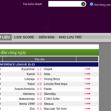
Tìm kiếm nhanh
Đội bóng yêu 
Ữ LIỆU
LIVE SCORE
DIỄN ĐÀN
KHO LƯU TRỮ
 đấu cùng ngày
Trận đấu
NFERENCE LEAGUE 22-23
0
Kyzylzhar
1-2
Osijek
0
Kairat
0-1
Arda
0
Liepaja
0-1
Young Boys
0
Tobol
2-0
Lincoln Red Imps
0
Ararat Armenia
0-0
Paide
0
Valmiera
1-2
Skendija
0
Makedonija
0-0
CSKA Sofia
0
Iberia 1999
1-0
Steaua
0
Zira
0-3
Maccabi Tel-Aviv