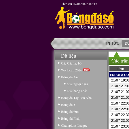
Thứ sáu 07/08/2026 02:17
TIN TỨC
D
Dữ liệu
Các trận
Các Câu lạc bộ
Phút
Worldcup 2026
EUROPA CO
Bóng đá Anh
21/07 19:0
Giải ngoại hạng
21/07 21:0
Giải hạng nhất
21/07 21:0
Bóng đá Tây Ban Nha
21/07 21:0
21/07 22:0
Bóng đá Ý
21/07 22:0
Bóng đá Đức
21/07 22:3
Bóng đá Pháp
21/07 23:0
Champions League
21/07 23:0