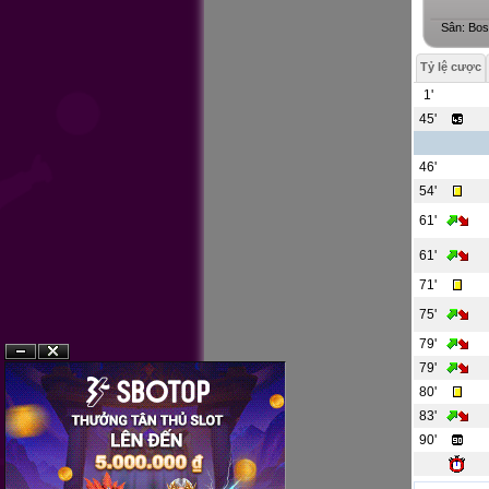
Sân: Bos
Tỷ lệ cược
1'
45'
46'
54'
61'
61'
71'
75'
79'
?n
?�ng
79'
80'
83'
90'