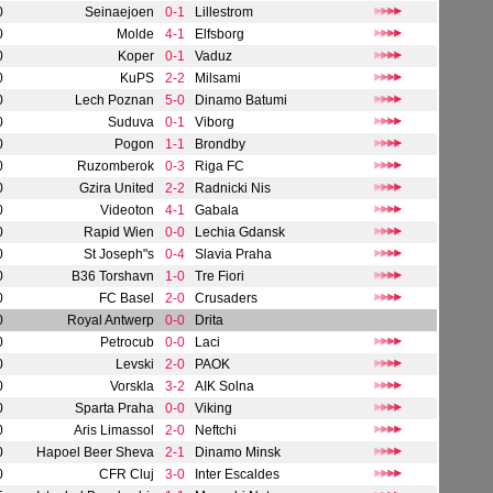
0
Seinaejoen
0-1
Lillestrom
0
Molde
4-1
Elfsborg
0
Koper
0-1
Vaduz
0
KuPS
2-2
Milsami
0
Lech Poznan
5-0
Dinamo Batumi
0
Suduva
0-1
Viborg
0
Pogon
1-1
Brondby
0
Ruzomberok
0-3
Riga FC
0
Gzira United
2-2
Radnicki Nis
0
Videoton
4-1
Gabala
0
Rapid Wien
0-0
Lechia Gdansk
0
St Joseph"s
0-4
Slavia Praha
0
B36 Torshavn
1-0
Tre Fiori
0
FC Basel
2-0
Crusaders
0
Royal Antwerp
0-0
Drita
0
Petrocub
0-0
Laci
0
Levski
2-0
PAOK
0
Vorskla
3-2
AIK Solna
0
Sparta Praha
0-0
Viking
0
Aris Limassol
2-0
Neftchi
0
Hapoel Beer Sheva
2-1
Dinamo Minsk
0
CFR Cluj
3-0
Inter Escaldes