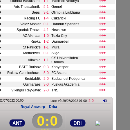
5
Istanbul Basaksehir
1-1
Maccabi Netanya
0
Aris Thessaloniki
5-1
Gomel
0
Sepsi
3-1
Olimpija Ljubljana
0
Racing FC
1-4
Cukaricki
0
Velez Mostar
0-1
Hamrun Spartans
0
Spartak Trnava
4-1
Newtown
0
AZ Alkmaar
1-0
Tuzla City
0
Rijeka
1-2
Djurgarden
5
St Patrick"s
1-1
Mura
5
Motherwell
0-1
Sligo
CS Universitatea
0
Vllaznia
1-1
Craiova
0
BATE Borisov
0-3
Konyaspor
0
Rakow Czestochowa
5-0
FC Astana
5
Breidablik
2-0
Buducnost Podgorica
0
Guimaraes
3-0
Puskas Akademia
0
Vikingur Reykjavik
2-0
TNS
22/07/2022 00:00
2-0
Lượt về 29/07/2022 01:00:
Royal Antwerp
-
Drita
0
:
0
ANT
DRI