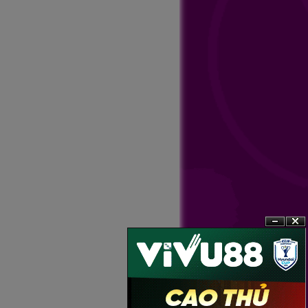
?n
?�ng