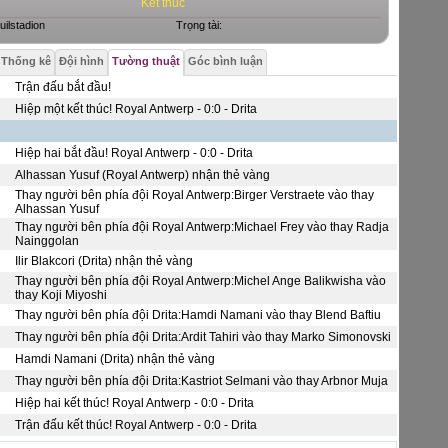
Kết thúc
uilstadion
Trọng tài:
Thống kê
Đội hình
Tường thuật
Góc bình luận
Trận đấu bắt đầu!
Hiệp một kết thúc! Royal Antwerp - 0:0 - Drita
Hiệp hai bắt đầu! Royal Antwerp - 0:0 - Drita
Alhassan Yusuf (Royal Antwerp) nhận thẻ vàng
Thay người bên phía đội Royal Antwerp:Birger Verstraete vào thay
Alhassan Yusuf
Thay người bên phía đội Royal Antwerp:Michael Frey vào thay Radja
Nainggolan
Ilir Blakcori (Drita) nhận thẻ vàng
Thay người bên phía đội Royal Antwerp:Michel Ange Balikwisha vào
thay Koji Miyoshi
Thay người bên phía đội Drita:Hamdi Namani vào thay Blend Baftiu
Thay người bên phía đội Drita:Ardit Tahiri vào thay Marko Simonovski
Hamdi Namani (Drita) nhận thẻ vàng
Thay người bên phía đội Drita:Kastriot Selmani vào thay Arbnor Muja
Hiệp hai kết thúc! Royal Antwerp - 0:0 - Drita
Trận đấu kết thúc! Royal Antwerp - 0:0 - Drita