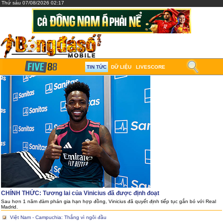
Thứ sáu 07/08/2026 02:17
TIN TỨC
DỮ LIỆU
LIVESCORE
CHÍNH THỨC: Tương lai của Vinicius đã được định đoạt
Sau hơn 1 năm đàm phán gia hạn hợp đồng, Vinicius đã quyết định tiếp tục gắn bó với Real
Madrid.
Việt Nam - Campuchia: Thắng vì ngôi đầu