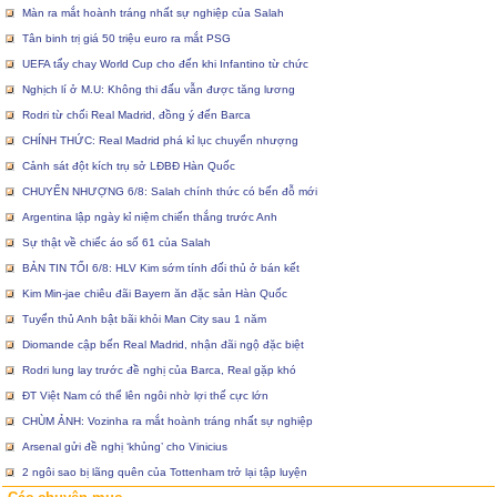
Màn ra mắt hoành tráng nhất sự nghiệp của Salah
Tân binh trị giá 50 triệu euro ra mắt PSG
UEFA tẩy chay World Cup cho đến khi Infantino từ chức
Nghịch lí ở M.U: Không thi đấu vẫn được tăng lương
Rodri từ chối Real Madrid, đồng ý đến Barca
CHÍNH THỨC: Real Madrid phá kỉ lục chuyển nhượng
Cảnh sát đột kích trụ sở LĐBĐ Hàn Quốc
CHUYỂN NHƯỢNG 6/8: Salah chính thức có bến đỗ mới
Argentina lập ngày kỉ niệm chiến thắng trước Anh
Sự thật về chiếc áo số 61 của Salah
BẢN TIN TỐI 6/8: HLV Kim sớm tính đối thủ ở bán kết
Kim Min-jae chiêu đãi Bayern ăn đặc sản Hàn Quốc
Tuyển thủ Anh bật bãi khỏi Man City sau 1 năm
Diomande cập bến Real Madrid, nhận đãi ngộ đặc biệt
Rodri lung lay trước đề nghị của Barca, Real gặp khó
ĐT Việt Nam có thể lên ngôi nhờ lợi thế cực lớn
CHÙM ẢNH: Vozinha ra mắt hoành tráng nhất sự nghiệp
Arsenal gửi đề nghị ‘khủng’ cho Vinicius
2 ngôi sao bị lãng quên của Tottenham trở lại tập luyện