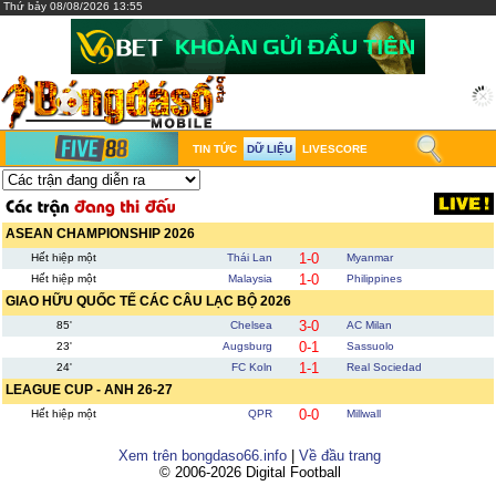
Thứ bảy 08/08/2026 13:55
TIN TỨC
DỮ LIỆU
LIVESCORE
ASEAN CHAMPIONSHIP 2026
1-0
Hết hiệp một
Thái Lan
Myanmar
1-0
Hết hiệp một
Malaysia
Philippines
GIAO HỮU QUỐC TẾ CÁC CÂU LẠC BỘ 2026
3-0
85'
Chelsea
AC Milan
0-1
23'
Augsburg
Sassuolo
1-1
24'
FC Koln
Real Sociedad
LEAGUE CUP - ANH 26-27
0-0
Hết hiệp một
QPR
Millwall
Xem trên bongdaso66.info
|
Về đầu trang
© 2006-2026 Digital Football