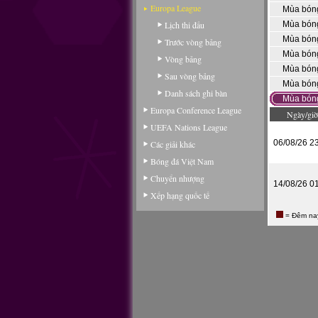
Europa League
Mùa bón
Lịch thi đấu
Mùa bón
Mùa bón
Trước vòng bảng
Mùa bón
Vòng bảng
Mùa bón
Sau vòng bảng
Mùa bón
Danh sách ghi bàn
Mùa bón
Europa Conference League
Ngày/giờ
UEFA Nations League
06/08/26 2
Các giải khác
Bóng đá Việt Nam
Chuyển nhượng
14/08/26 0
Xếp hạng quốc tế
= Đêm na