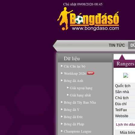
Chủ nhật 09/08/2026 08:45
TIN TỨC
D
Dữ liệu
Rangers
Các Câu lạc bộ
Worldcup 2026
Bóng đá Anh
Quốc tịch
Giải ngoại hạng
Sân nhà
Giải hạng nhất
Chủ tịch
Bóng đá Tây Ban Nha
Địa chỉ
Bóng đá Ý
Tel/Fax
Website
Bóng đá Đức
Bóng đá Pháp
Lịch thi đấu
Champions League
Mùa bón