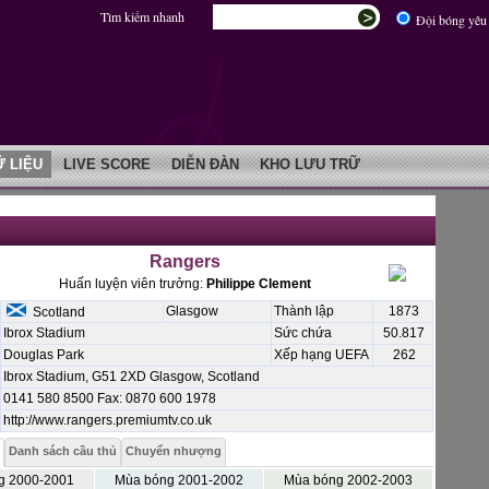
Tìm kiếm nhanh
Đội bóng yêu 
Ữ LIỆU
LIVE SCORE
DIỄN ĐÀN
KHO LƯU TRỮ
Rangers
Huấn luyện viên trưởng:
Philippe Clement
Glasgow
Thành lập
1873
Scotland
Ibrox Stadium
Sức chứa
50.817
Douglas Park
Xếp hạng UEFA
262
Ibrox Stadium, G51 2XD Glasgow, Scotland
0141 580 8500 Fax: 0870 600 1978
http://www.rangers.premiumtv.co.uk
Danh sách cầu thủ
Chuyển nhượng
g 2000-2001
Mùa bóng 2001-2002
Mùa bóng 2002-2003