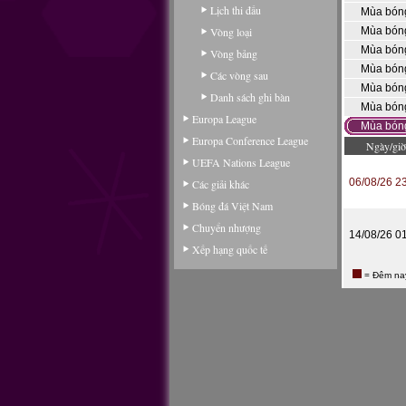
Lịch thi đấu
Mùa bón
Vòng loại
Mùa bón
Mùa bón
Vòng bảng
Mùa bón
Các vòng sau
Mùa bón
Danh sách ghi bàn
Mùa bón
Europa League
Mùa bón
Europa Conference League
Ngày/giờ
UEFA Nations League
06/08/26 2
Các giải khác
Bóng đá Việt Nam
Chuyển nhượng
14/08/26 0
Xếp hạng quốc tế
= Đêm na