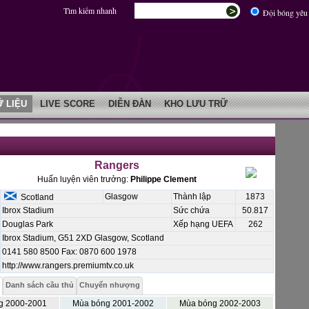
Tìm kiếm nhanh
Đội bóng yêu 
Ữ LIỆU
LIVE SCORE
DIỄN ĐÀN
KHO LƯU TRỮ
Rangers
Huấn luyện viên trưởng:
Philippe Clement
Glasgow
Thành lập
1873
Scotland
Ibrox Stadium
Sức chứa
50.817
Douglas Park
Xếp hạng UEFA
262
Ibrox Stadium, G51 2XD Glasgow, Scotland
0141 580 8500 Fax: 0870 600 1978
http://www.rangers.premiumtv.co.uk
Danh sách cầu thủ
Chuyển nhượng
g 2000-2001
Mùa bóng 2001-2002
Mùa bóng 2002-2003