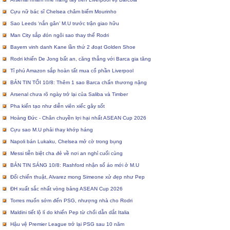
Cựu nữ bác sĩ Chelsea châm biếm Mourinho
Sao Leeds ‘nắn gân’ M.U trước trận giao hữu
Man City sắp đón ngôi sao thay thế Rodri
Bayern vinh danh Kane lần thứ 2 đoạt Golden Shoe
Rodri khiến De Jong bất an, căng thẳng với Barca gia tăng
Tỉ phú Amazon sắp hoàn tất mua cổ phần Liverpool
BẢN TIN TỐI 10/8: Thêm 1 sao Barca chấn thương nặng
Arsenal chưa rõ ngày trở lại của Saliba và Timber
Pha kiến tạo như diễn viên xiếc gây sốt
Hoàng Đức - Chân chuyền lợi hại nhất ASEAN Cup 2026
Cựu sao M.U phải thay khớp háng
Napoli bán Lukaku, Chelsea mở cờ trong bụng
Messi tiễn biệt cha đẻ về nơi an nghỉ cuối cùng
BẢN TIN SÁNG 10/8: Rashford nhận số áo mới ở M.U
Đổi chiến thuật, Alvarez mong Simeone xử đẹp như Pep
ĐH xuất sắc nhất vòng bảng ASEAN Cup 2026
Torres muốn sớm đến PSG, nhượng nhà cho Rodri
Maldini tiết lộ lí do khiến Pep từ chối dẫn dắt Italia
Hậu vệ Premier League trở lại PSG sau 10 năm