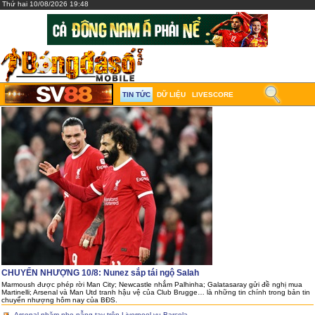
Thứ hai 10/08/2026 19:48
TIN TỨC
DỮ LIỆU
LIVESCORE
CHUYỂN NHƯỢNG 10/8: Nunez sắp tái ngộ Salah
Marmoush được phép rời Man City; Newcastle nhắm Palhinha; Galatasaray gửi đề nghị mua
Martinelli; Arsenal và Man Utd tranh hậu vệ của Club Brugge… là những tin chính trong bản tin
chuyển nhượng hôm nay của BĐS.
Arsenal nhăm nhe nẫng tay trên Liverpool vụ Barcola