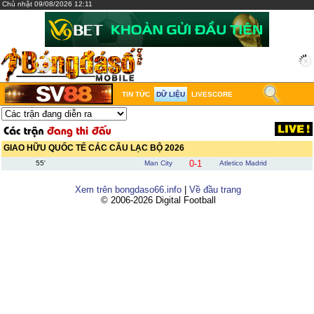
Chủ nhật 09/08/2026 12:11
TIN TỨC
DỮ LIỆU
LIVESCORE
GIAO HỮU QUỐC TẾ CÁC CÂU LẠC BỘ 2026
0-1
55'
Man City
Atletico Madrid
Xem trên bongdaso66.info
|
Về đầu trang
© 2006-2026 Digital Football