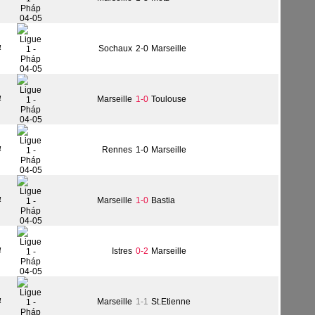
4
Sochaux
2-0
Marseille
4
Marseille
1-0
Toulouse
4
Rennes
1-0
Marseille
4
Marseille
1-0
Bastia
4
Istres
0-2
Marseille
4
Marseille
1-1
St.Etienne