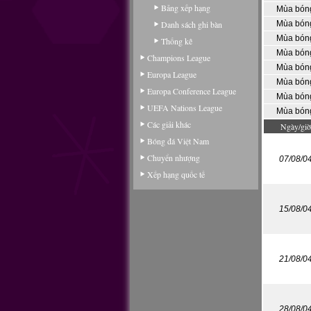
Bảng xếp hạng
Mùa bón
Danh sách ghi bàn
Mùa bón
Mùa bón
Thống kê
Mùa bón
Champions League
Mùa bón
Europa League
Mùa bón
Europa Conference League
Mùa bón
UEFA Nations League
Mùa bón
Các giải khác
Ngày/giờ
Bóng đá Việt Nam
Chuyển nhượng
07/08/0
Xếp hạng quốc tế
15/08/0
21/08/0
28/08/0