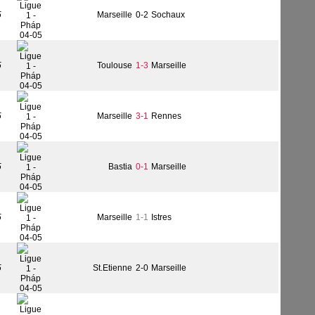
5
Marseille
0-2
Sochaux
5
Toulouse
1-3
Marseille
5
Marseille
3-1
Rennes
5
Bastia
0-1
Marseille
5
Marseille
1-1
Istres
5
St.Etienne
2-0
Marseille