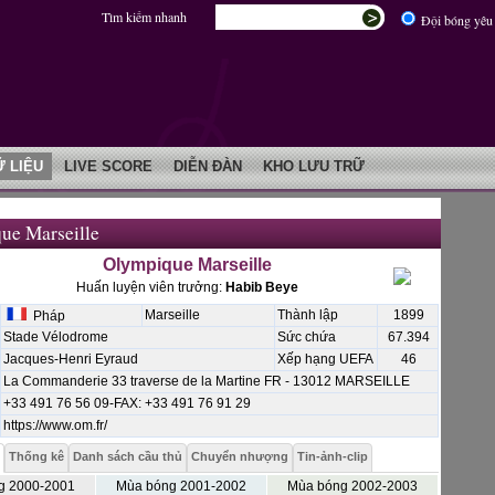
Tìm kiếm nhanh
Đội bóng yêu 
Ữ LIỆU
LIVE SCORE
DIỄN ĐÀN
KHO LƯU TRỮ
ue Marseille
Olympique Marseille
Huấn luyện viên trưởng:
Habib Beye
Marseille
Thành lập
1899
Pháp
Stade Vélodrome
Sức chứa
67.394
Jacques-Henri Eyraud
Xếp hạng UEFA
46
La Commanderie 33 traverse de la Martine FR - 13012 MARSEILLE
+33 491 76 56 09-FAX: +33 491 76 91 29
https://www.om.fr/
Thống kê
Danh sách cầu thủ
Chuyển nhượng
Tin-ảnh-clip
g 2000-2001
Mùa bóng 2001-2002
Mùa bóng 2002-2003