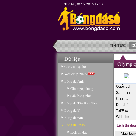
Thứ bảy 08/08/2026 15:10
TIN TỨC
D
Dữ liệu
Olympiq
Các Câu lạc bộ
Worldcup 2026
Bóng đá Anh
Quốc tịch
Giải ngoại hạng
Sân nhà
Giải hạng nhất
Chủ tịch
Bóng đá Tây Ban Nha
Địa chỉ
Bóng đá Ý
Tel/Fax
Website
Bóng đá Đức
Bóng đá Pháp
Lịch thi đấu
Lịch thi đấu
Mùa bón