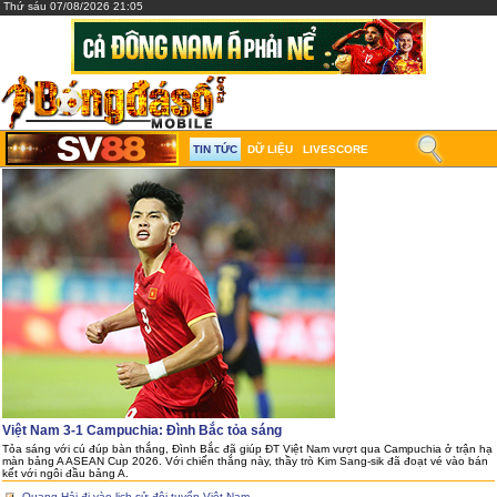
Thứ sáu 07/08/2026 21:05
TIN TỨC
DỮ LIỆU
LIVESCORE
Việt Nam 3-1 Campuchia: Đình Bắc tỏa sáng
Tỏa sáng với cú đúp bàn thắng, Đình Bắc đã giúp ĐT Việt Nam vượt qua Campuchia ở trận hạ
màn bảng A ASEAN Cup 2026. Với chiến thắng này, thầy trò Kim Sang-sik đã đoạt vé vào bán
kết với ngôi đầu bảng A.
Quang Hải đi vào lịch sử đội tuyển Việt Nam