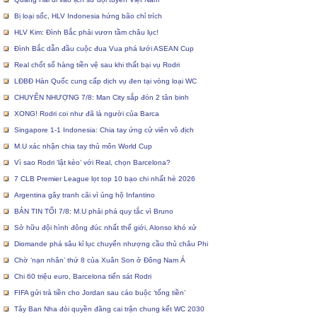
Bị loại sốc, HLV Indonesia hứng bão chỉ trích
HLV Kim: Đình Bắc phải vươn tầm châu lục!
Đình Bắc dẫn đầu cuộc đua Vua phá lưới ASEAN Cup
Real chốt sổ hàng tiền vệ sau khi thất bại vụ Rodri
LĐBĐ Hàn Quốc cung cấp dịch vụ đen tại vòng loại WC
CHUYỂN NHƯỢNG 7/8: Man City sắp đón 2 tân binh
XONG! Rodri coi như đã là người của Barca
Singapore 1-1 Indonesia: Chia tay ứng cử viên vô địch
M.U xác nhận chia tay thủ môn World Cup
Vì sao Rodri ‘lật kèo’ với Real, chọn Barcelona?
7 CLB Premier League lọt top 10 bạo chi nhất hè 2026
Argentina gây tranh cãi vì ủng hộ Infantino
BẢN TIN TỐI 7/8: M.U phải phá quy tắc vì Bruno
Sở hữu đội hình đông đúc nhất thế giới, Alonso khó xử
Diomande phá sâu kỉ lục chuyển nhượng cầu thủ châu Phi
Chờ ‘nạn nhân’ thứ 8 của Xuân Son ở Đông Nam Á
Chi 60 triệu euro, Barcelona tiến sát Rodri
FIFA gửi trả tiền cho Jordan sau cáo buộc ‘tống tiền’
Tây Ban Nha đòi quyền đăng cai trận chung kết WC 2030