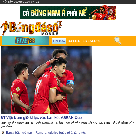
Thứ bảy 08/08/2026 04:01
TIN TỨC
DỮ LIỆU
LIVESCORE
ĐT Việt Nam giữ kỉ lục vào bán kết ASEAN Cup
Qua 16 lần tham dự, ĐT Việt Nam đã 14 lần đoạt vé vào bán kết ASEAN Cup. Đây là kỉ lục của
giải đấu.
Barca bất ngờ tranh Romero, Atletico buộc phải tăng tốc