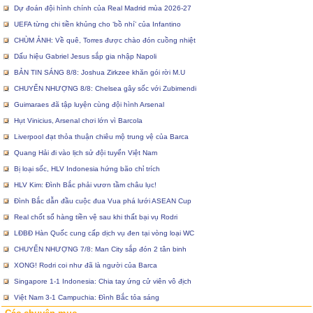
Dự đoán đội hình chính của Real Madrid mùa 2026-27
UEFA từng chi tiền khủng cho ‘bồ nhí’ của Infantino
CHÙM ẢNH: Về quê, Torres được chào đón cuồng nhiệt
Dấu hiệu Gabriel Jesus sắp gia nhập Napoli
BẢN TIN SÁNG 8/8: Joshua Zirkzee khăn gói rời M.U
CHUYỂN NHƯỢNG 8/8: Chelsea gây sốc với Zubimendi
Guimaraes đã tập luyện cùng đội hình Arsenal
Hụt Vinicius, Arsenal chơi lớn vì Barcola
Liverpool đạt thỏa thuận chiêu mộ trung vệ của Barca
Quang Hải đi vào lịch sử đội tuyển Việt Nam
Bị loại sốc, HLV Indonesia hứng bão chỉ trích
HLV Kim: Đình Bắc phải vươn tầm châu lục!
Đình Bắc dẫn đầu cuộc đua Vua phá lưới ASEAN Cup
Real chốt sổ hàng tiền vệ sau khi thất bại vụ Rodri
LĐBĐ Hàn Quốc cung cấp dịch vụ đen tại vòng loại WC
CHUYỂN NHƯỢNG 7/8: Man City sắp đón 2 tân binh
XONG! Rodri coi như đã là người của Barca
Singapore 1-1 Indonesia: Chia tay ứng cử viên vô địch
Việt Nam 3-1 Campuchia: Đình Bắc tỏa sáng