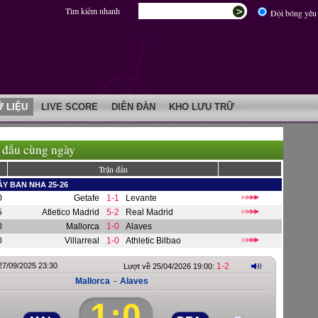
Tìm kiếm nhanh
Đội bóng yêu 
Ữ LIỆU
LIVE SCORE
DIỄN ĐÀN
KHO LƯU TRỮ
 đấu cùng ngày
Trận đấu
ÂY BAN NHA 25-26
0
Getafe
1-1
Levante
5
Atletico Madrid
5-2
Real Madrid
0
Mallorca
1-0
Alaves
0
Villarreal
1-0
Athletic Bilbao
27/09/2025 23:30
1-2
Lượt về 25/04/2026 19:00:
Mallorca
-
Alaves
1
:
0