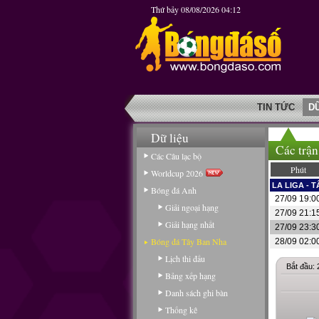
Thứ bảy 08/08/2026 04:12
TIN TỨC
D
Dữ liệu
Các trận
Các Câu lạc bộ
Phút
Worldcup 2026
LA LIGA - T
Bóng đá Anh
27/09 19:0
Giải ngoại hạng
27/09 21:1
Giải hạng nhất
27/09 23:3
Bóng đá Tây Ban Nha
28/09 02:0
Lịch thi đấu
Bắt đầu: 
Bảng xếp hạng
Danh sách ghi bàn
Thống kê