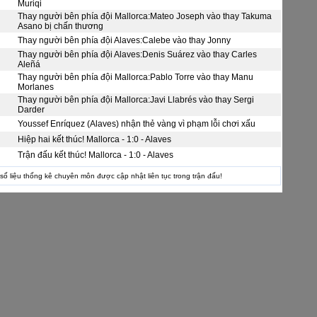
Muriqi
Thay người bên phía đội Mallorca:Mateo Joseph vào thay Takuma
Asano bị chấn thương
Thay người bên phía đội Alaves:Calebe vào thay Jonny
Thay người bên phía đội Alaves:Denis Suárez vào thay Carles
Aleñá
Thay người bên phía đội Mallorca:Pablo Torre vào thay Manu
Morlanes
Thay người bên phía đội Mallorca:Javi Llabrés vào thay Sergi
Darder
Youssef Enríquez (Alaves) nhận thẻ vàng vì phạm lỗi chơi xấu
Hiệp hai kết thúc! Mallorca - 1:0 - Alaves
Trận đấu kết thúc! Mallorca - 1:0 - Alaves
số liệu thống kê chuyên môn được cập nhật liên tục trong trận đấu!