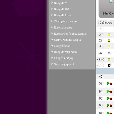
Bóng đá Ý
Bóng đá Đức
Sân: ON
Bóng đá Pháp
Champions League
Tỷ lệ cược
Europa League
1'
Europa Conference League
22'
UEFA Nations League
27'
Các giải khác
33'
Bóng đá Việt Nam
37'
Chuyển nhượng
45'+2'
Xếp hạng quốc tế
45'+3'
46'
58'
64'
65'
65'
68'