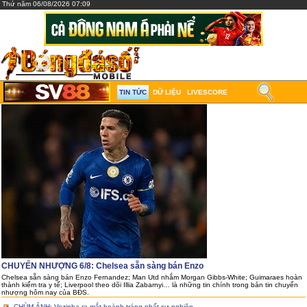
Thứ năm 06/08/2026 07:09
TIN TỨC
DỮ LIỆU
LIVESCORE
CHUYỂN NHƯỢNG 6/8: Chelsea sẵn sàng bán Enzo
Chelsea sẵn sàng bán Enzo Fernandez; Man Utd nhắm Morgan Gibbs-White; Guimaraes hoàn
thành kiểm tra y tế; Liverpool theo dõi Illia Zabarnyi… là những tin chính trong bản tin chuyển
nhượng hôm nay của BĐS.
CHÙM ẢNH: Vozinha ra mắt hoành tráng nhất sự nghiệp