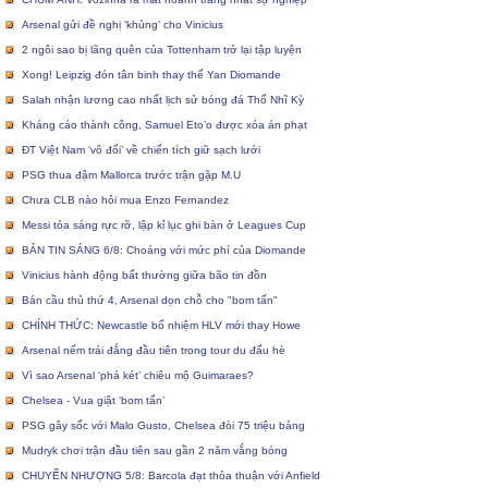
Arsenal gửi đề nghị ‘khủng’ cho Vinicius
2 ngôi sao bị lãng quên của Tottenham trở lại tập luyện
Xong! Leipzig đón tân binh thay thế Yan Diomande
Salah nhận lương cao nhất lịch sử bóng đá Thổ Nhĩ Kỳ
Kháng cáo thành công, Samuel Eto’o được xóa án phạt
ĐT Việt Nam ‘vô đối’ về chiến tích giữ sạch lưới
PSG thua đậm Mallorca trước trận gặp M.U
Chưa CLB nào hỏi mua Enzo Fernandez
Messi tỏa sáng rực rỡ, lập kỉ lục ghi bàn ở Leagues Cup
BẢN TIN SÁNG 6/8: Choáng với mức phí của Diomande
Vinicius hành động bất thường giữa bão tin đồn
Bán cầu thủ thứ 4, Arsenal dọn chỗ cho "bom tấn"
CHÍNH THỨC: Newcastle bổ nhiệm HLV mới thay Howe
Arsenal nếm trái đắng đầu tiên trong tour du đấu hè
Vì sao Arsenal ‘phá két’ chiêu mộ Guimaraes?
Chelsea - Vua giật ‘bom tấn’
PSG gây sốc với Malo Gusto, Chelsea đòi 75 triệu bảng
Mudryk chơi trận đầu tiên sau gần 2 năm vắng bóng
CHUYỂN NHƯỢNG 5/8: Barcola đạt thỏa thuận với Anfield