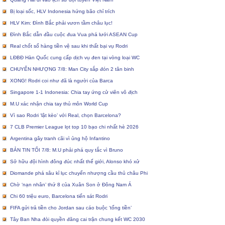
Bị loại sốc, HLV Indonesia hứng bão chỉ trích
HLV Kim: Đình Bắc phải vươn tầm châu lục!
Đình Bắc dẫn đầu cuộc đua Vua phá lưới ASEAN Cup
Real chốt sổ hàng tiền vệ sau khi thất bại vụ Rodri
LĐBĐ Hàn Quốc cung cấp dịch vụ đen tại vòng loại WC
CHUYỂN NHƯỢNG 7/8: Man City sắp đón 2 tân binh
XONG! Rodri coi như đã là người của Barca
Singapore 1-1 Indonesia: Chia tay ứng cử viên vô địch
M.U xác nhận chia tay thủ môn World Cup
Vì sao Rodri ‘lật kèo’ với Real, chọn Barcelona?
7 CLB Premier League lọt top 10 bạo chi nhất hè 2026
Argentina gây tranh cãi vì ủng hộ Infantino
BẢN TIN TỐI 7/8: M.U phải phá quy tắc vì Bruno
Sở hữu đội hình đông đúc nhất thế giới, Alonso khó xử
Diomande phá sâu kỉ lục chuyển nhượng cầu thủ châu Phi
Chờ ‘nạn nhân’ thứ 8 của Xuân Son ở Đông Nam Á
Chi 60 triệu euro, Barcelona tiến sát Rodri
FIFA gửi trả tiền cho Jordan sau cáo buộc ‘tống tiền’
Tây Ban Nha đòi quyền đăng cai trận chung kết WC 2030