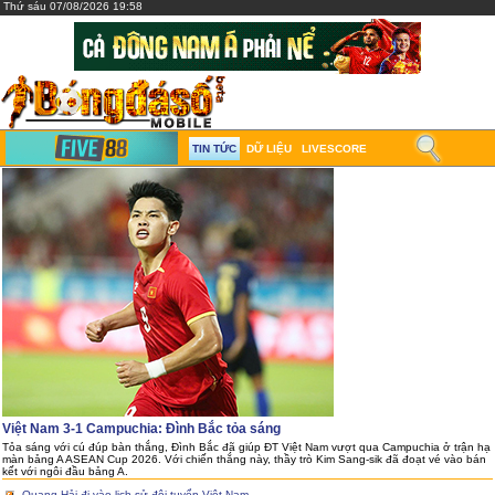
Thứ sáu 07/08/2026 19:58
TIN TỨC
DỮ LIỆU
LIVESCORE
Việt Nam 3-1 Campuchia: Đình Bắc tỏa sáng
Tỏa sáng với cú đúp bàn thắng, Đình Bắc đã giúp ĐT Việt Nam vượt qua Campuchia ở trận hạ
màn bảng A ASEAN Cup 2026. Với chiến thắng này, thầy trò Kim Sang-sik đã đoạt vé vào bán
kết với ngôi đầu bảng A.
Quang Hải đi vào lịch sử đội tuyển Việt Nam