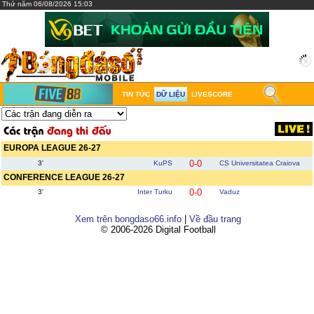
Thứ năm 06/08/2026 15:03
TIN TỨC
DỮ LIỆU
LIVESCORE
EUROPA LEAGUE 26-27
0-0
3'
KuPS
CS Universitatea Craiova
CONFERENCE LEAGUE 26-27
0-0
3'
Inter Turku
Vaduz
Xem trên bongdaso66.info
|
Về đầu trang
© 2006-2026 Digital Football