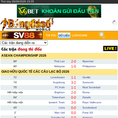
Thứ bảy 08/08/2026 15:05
TIN TỨC
DỮ LIỆU
LIVESCORE
ASEAN CHAMPIONSHIP 2026
2-0
90'
Thái Lan
Myanmar
1-0
90'
Malaysia
Philippines
GIAO HỮU QUỐC TẾ CÁC CÂU LẠC BỘ 2026
1-1
71'
Leverkusen
Sevilla
3-2
74'
Augsburg
Sassuolo
1-1
75'
FC Koln
Real Sociedad
2-0
Hết hiệp một
Brighton
Roma
0-0
64'
Tottenham
Getafe
3-0
Hết hiệp một
Ipswich Town
Rayo Vallecano
0-0
45'
Lens
Sunderland
0-0
2'
Man Utd
Paris SG
0-0
2'
Schalke 04
Atalanta