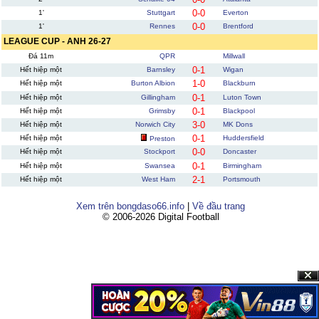
0-0
1'
Stuttgart
Everton
0-0
1'
Rennes
Brentford
LEAGUE CUP - ANH 26-27
Đá 11m
QPR
Millwall
0-1
Hết hiệp một
Barnsley
Wigan
1-0
Hết hiệp một
Burton Albion
Blackburn
0-1
Hết hiệp một
Gillingham
Luton Town
0-1
Hết hiệp một
Grimsby
Blackpool
3-0
Hết hiệp một
Norwich City
MK Dons
0-1
Hết hiệp một
Huddersfield
Preston
0-0
Hết hiệp một
Stockport
Doncaster
0-1
Hết hiệp một
Swansea
Birmingham
2-1
Hết hiệp một
West Ham
Portsmouth
Xem trên bongdaso66.info
|
Về đầu trang
© 2006-2026 Digital Football
Clos