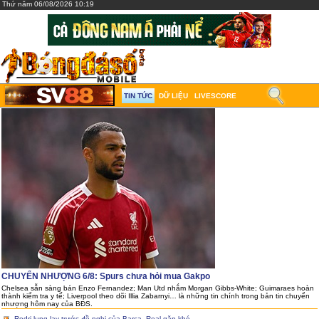
Thứ năm 06/08/2026 10:19
TIN TỨC
DỮ LIỆU
LIVESCORE
CHUYỂN NHƯỢNG 6/8: Spurs chưa hỏi mua Gakpo
Chelsea sẵn sàng bán Enzo Fernandez; Man Utd nhắm Morgan Gibbs-White; Guimaraes hoàn
thành kiểm tra y tế; Liverpool theo dõi Illia Zabarnyi… là những tin chính trong bản tin chuyển
nhượng hôm nay của BĐS.
Rodri lung lay trước đề nghị của Barca, Real gặp khó