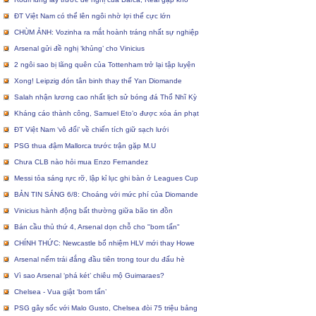
ĐT Việt Nam có thể lên ngôi nhờ lợi thế cực lớn
CHÙM ẢNH: Vozinha ra mắt hoành tráng nhất sự nghiệp
Arsenal gửi đề nghị ‘khủng’ cho Vinicius
2 ngôi sao bị lãng quên của Tottenham trở lại tập luyện
Xong! Leipzig đón tân binh thay thế Yan Diomande
Salah nhận lương cao nhất lịch sử bóng đá Thổ Nhĩ Kỳ
Kháng cáo thành công, Samuel Eto’o được xóa án phạt
ĐT Việt Nam ‘vô đối’ về chiến tích giữ sạch lưới
PSG thua đậm Mallorca trước trận gặp M.U
Chưa CLB nào hỏi mua Enzo Fernandez
Messi tỏa sáng rực rỡ, lập kỉ lục ghi bàn ở Leagues Cup
BẢN TIN SÁNG 6/8: Choáng với mức phí của Diomande
Vinicius hành động bất thường giữa bão tin đồn
Bán cầu thủ thứ 4, Arsenal dọn chỗ cho "bom tấn"
CHÍNH THỨC: Newcastle bổ nhiệm HLV mới thay Howe
Arsenal nếm trái đắng đầu tiên trong tour du đấu hè
Vì sao Arsenal ‘phá két’ chiêu mộ Guimaraes?
Chelsea - Vua giật ‘bom tấn’
PSG gây sốc với Malo Gusto, Chelsea đòi 75 triệu bảng