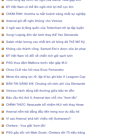
ĐT Việt Nam có thể lên ngôi nhờ lợi thế cực lớn
CHÙM ẢNH: Vozinha ra mắt hoành tráng nhất sự nghiệp
Arsenal gửi đề nghị ‘khủng’ cho Vinicius
2 ngôi sao bị lãng quên của Tottenham trở lại tập luyện
Xong! Leipzig đón tân binh thay thế Yan Diomande
Salah nhận lương cao nhất lịch sử bóng đá Thổ Nhĩ Kỳ
Kháng cáo thành công, Samuel Eto’o được xóa án phạt
ĐT Việt Nam ‘vô đối’ về chiến tích giữ sạch lưới
PSG thua đậm Mallorca trước trận gặp M.U
Chưa CLB nào hỏi mua Enzo Fernandez
Messi tỏa sáng rực rỡ, lập kỉ lục ghi bàn ở Leagues Cup
BẢN TIN SÁNG 6/8: Choáng với mức phí của Diomande
Vinicius hành động bất thường giữa bão tin đồn
Bán cầu thủ thứ 4, Arsenal dọn chỗ cho "bom tấn"
CHÍNH THỨC: Newcastle bổ nhiệm HLV mới thay Howe
Arsenal nếm trái đắng đầu tiên trong tour du đấu hè
Vì sao Arsenal ‘phá két’ chiêu mộ Guimaraes?
Chelsea - Vua giật ‘bom tấn’
PSG gây sốc với Malo Gusto, Chelsea đòi 75 triệu bảng