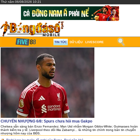
Thứ năm 06/08/2026 10:21
TIN TỨC
DỮ LIỆU
LIVESCORE
CHUYỂN NHƯỢNG 6/8: Spurs chưa hỏi mua Gakpo
Chelsea sẵn sàng bán Enzo Fernandez; Man Utd nhắm Morgan Gibbs-White; Guimaraes hoàn
thành kiểm tra y tế; Liverpool theo dõi Illia Zabarnyi… là những tin chính trong bản tin chuyển
nhượng hôm nay của BĐS.
Rodri lung lay trước đề nghị của Barca, Real gặp khó