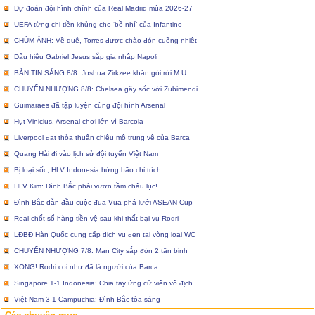
Dự đoán đội hình chính của Real Madrid mùa 2026-27
UEFA từng chi tiền khủng cho ‘bồ nhí’ của Infantino
CHÙM ẢNH: Về quê, Torres được chào đón cuồng nhiệt
Dấu hiệu Gabriel Jesus sắp gia nhập Napoli
BẢN TIN SÁNG 8/8: Joshua Zirkzee khăn gói rời M.U
CHUYỂN NHƯỢNG 8/8: Chelsea gây sốc với Zubimendi
Guimaraes đã tập luyện cùng đội hình Arsenal
Hụt Vinicius, Arsenal chơi lớn vì Barcola
Liverpool đạt thỏa thuận chiêu mộ trung vệ của Barca
Quang Hải đi vào lịch sử đội tuyển Việt Nam
Bị loại sốc, HLV Indonesia hứng bão chỉ trích
HLV Kim: Đình Bắc phải vươn tầm châu lục!
Đình Bắc dẫn đầu cuộc đua Vua phá lưới ASEAN Cup
Real chốt sổ hàng tiền vệ sau khi thất bại vụ Rodri
LĐBĐ Hàn Quốc cung cấp dịch vụ đen tại vòng loại WC
CHUYỂN NHƯỢNG 7/8: Man City sắp đón 2 tân binh
XONG! Rodri coi như đã là người của Barca
Singapore 1-1 Indonesia: Chia tay ứng cử viên vô địch
Việt Nam 3-1 Campuchia: Đình Bắc tỏa sáng