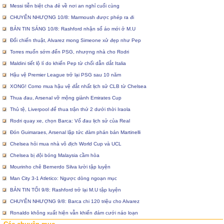
Messi tiễn biệt cha đẻ về nơi an nghỉ cuối cùng
CHUYỂN NHƯỢNG 10/8: Marmoush được phép ra đi
BẢN TIN SÁNG 10/8: Rashford nhận số áo mới ở M.U
Đổi chiến thuật, Alvarez mong Simeone xử đẹp như Pep
Torres muốn sớm đến PSG, nhượng nhà cho Rodri
Maldini tiết lộ lí do khiến Pep từ chối dẫn dắt Italia
Hậu vệ Premier League trở lại PSG sau 10 năm
XONG! Como mua hậu vệ đắt nhất lịch sử CLB từ Chelsea
Thua đau, Arsenal vỡ mộng giành Emirates Cup
Thủ tệ, Liverpool để thua trận thứ 2 dưới thời Iraola
Rodri quay xe, chọn Barca: Vố đau lịch sử của Real
Đón Guimaraes, Arsenal lập tức đàm phán bán Martinelli
Chelsea hỏi mua nhà vô địch World Cup và UCL
Chelsea bị đội bóng Malaysia cầm hòa
Mourinho chê Bernerdo Silva lười tập luyện
Man City 3-1 Atletico: Ngược dòng ngoạn mục
BẢN TIN TỐI 9/8: Rashford trở lại M.U tập luyện
CHUYỂN NHƯỢNG 9/8: Barca chi 120 triệu cho Alvarez
Ronaldo không xuất hiện vẫn khiến đám cưới náo loạn