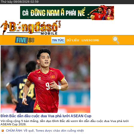
Thứ bảy 08/08/2026 02:59
TIN TỨC
DỮ LIỆU
LIVESCORE
Đình Bắc dẫn đầu cuộc đua Vua phá lưới ASEAN Cup
Với tổng cộng 5 bàn thắng, tiền đạo Đình Bắc đã vươn lên dẫn đầu cuộc đua Vua phá lưới
ASEAN Cup 2026.
CHÙM ẢNH: Về quê, Torres được chào đón cuồng nhiệt