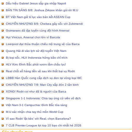
Dấu hiệu Gabriel Jesus sắp gia nhập Napoli
BẢN TIN SÁNG 8/8: Joshua Zirkzee khăn gói rời M.U
ĐT Việt Nam giữ kỉ lục vào bán kết ASEAN Cup
CHUYỂN NHƯỢNG 8/8: Chelsea gây sốc với Zubimendi
Guimaraes đã tập luyện cùng đội hình Arsenal
Hụt Vinicius, Arsenal chơi lớn vì Barcola
Liverpool đạt thỏa thuận chiêu mộ trung vệ của Barca
Quang Hải đi vào lịch sử đội tuyển Việt Nam
Bị loại sốc, HLV Indonesia hứng bão chỉ trích
HLV Kim: Đình Bắc phải vươn tầm châu lục!
Real chốt sổ hàng tiền vệ sau khi thất bại vụ Rodri
LĐBĐ Hàn Quốc cung cấp dịch vụ đen tại vòng loại WC
CHUYỂN NHƯỢNG 7/8: Man City sắp đón 2 tân binh
XONG! Rodri coi như đã là người của Barca
Singapore 1-1 Indonesia: Chia tay ứng cử viên vô địch
Việt Nam 3-1 Campuchia: Đình Bắc tỏa sáng
M.U xác nhận chia tay thủ môn World Cup
Vì sao Rodri ‘lật kèo’ với Real, chọn Barcelona?
7 CLB Premier League lọt top 10 bạo chi nhất hè 2026